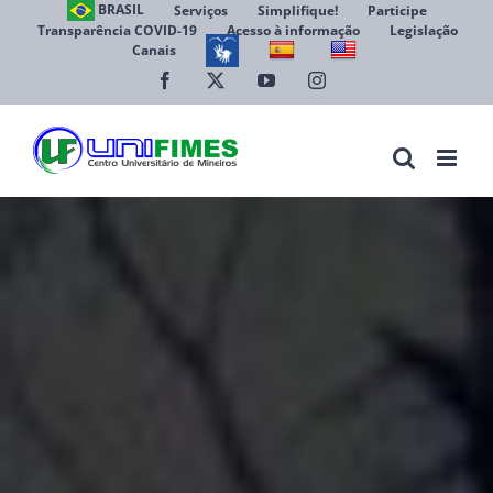
Ir
BRASIL
Serviços
Simplifique!
Participe
Transparência COVID-19
Acesso à informação
Legislação
para
Canais
Abrir 
o
conteúdo
Facebook
X
YouTube
Instagram