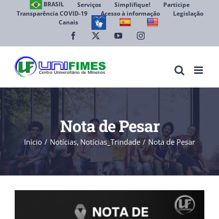
Ir
BRASIL
Serviços
Simplifique!
Participe
Transparência COVID-19
Acesso à informação
Legislação
para
Canais
Abrir 
o
conteúdo
Facebook
X
YouTube
Instagram
Nota de Pesar
Início
Notícias
Notícias_Trindade
Nota de Pesar
View
Larger
Image