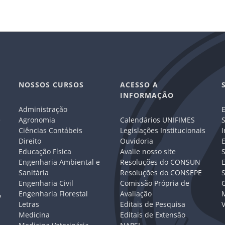
NOSSOS CURSOS
ACESSO A
INFORMAÇÃO
Administração
E
e
Agronomia
Calendários UNIFIMES
S
Ciências Contábeis
Legislações Institucionais
I
Direito
Ouvidoria
E
Educação Física
Avalie nosso site
S
Engenharia Ambiental e
Resoluções do CONSUN
Sanitária
Resoluções do CONSEPE
Engenharia Civil
Comissão Própria de
C
Engenharia Florestal
Avaliação
P
Letras
Editais de Pesquisa
V
Medicina
Editais de Extensão