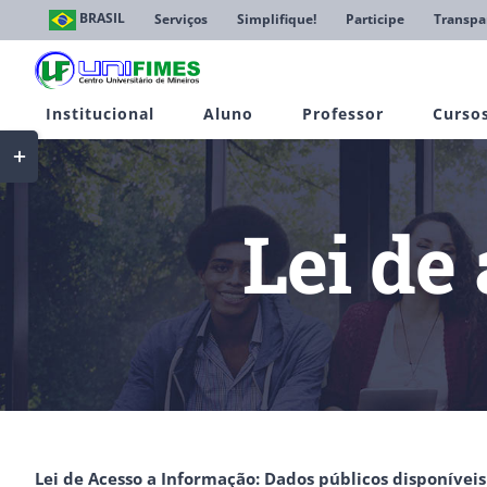
Ir
BRASIL
Serviços
Simplifique!
Participe
Transpa
para
o
conteúdo
Institucional
Aluno
Professor
Curso
Toggle
Sliding
Bar
Area
Lei de
Lei de Acesso a Informação: Dados públicos disponívei