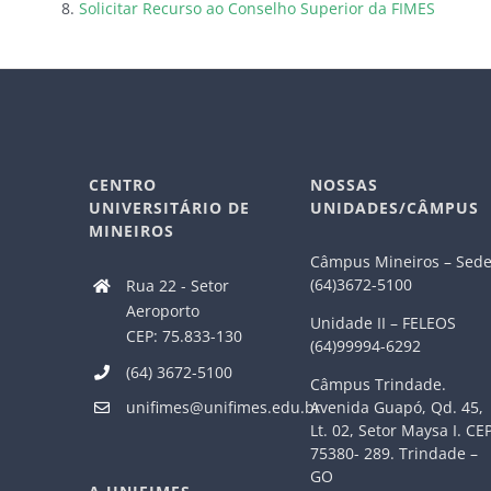
Solicitar Recurso ao Conselho Superior da FIMES
CENTRO
NOSSAS
UNIVERSITÁRIO DE
UNIDADES/CÂMPUS
MINEIROS
Câmpus Mineiros – Sed
(64)3672-5100
Rua 22 - Setor
Aeroporto
Unidade II – FELEOS
CEP: 75.833-130
(64)99994-6292
(64) 3672-5100
Câmpus Trindade.
Avenida Guapó, Qd. 45,
unifimes@unifimes.edu.br
Lt. 02, Setor Maysa I. CE
75380- 289. Trindade –
GO