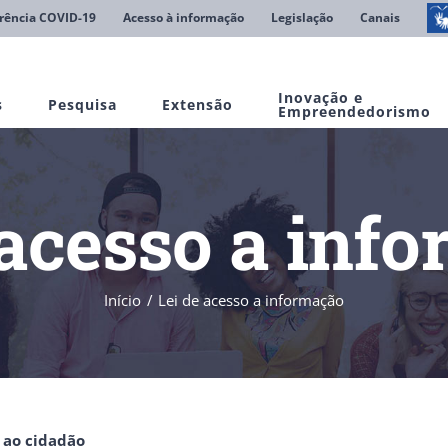
rência COVID-19
Acesso à informação
Legislação
Canais
Inovação e
s
Pesquisa
Extensão
Empreendedorismo
 acesso a inf
Início
Lei de acesso a informação
s ao cidadão