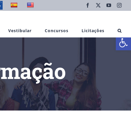
Facebook
X
YouTube
Inst
Vestibular
Concursos
Licitações
Abrir 
ormação