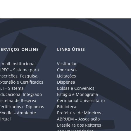
SERVIÇOS ONLINE
LINKS ÚTEIS
-mail Institucional
Vestibular
IPEC – Sistema para
Concursos
nscrições, Pesquisa,
Licitações
xtensão e Certificados
Dispensa
EI – Sistema
Bolsas e Convênios
Educacional Integrado
Estágio e Monografia
Sistema de Reserva
Cerimonial Universitário
ertificados e Diplomas
Biblioteca
Moodle – Ambiente
Prefeitura de Mineiros
irtual
ABRUEM – Associação
Brasileira dos Reitores