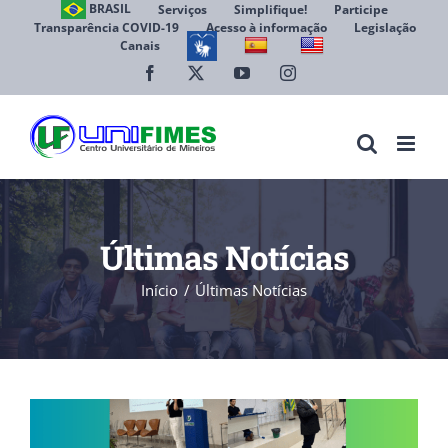
Ir
BRASIL
Serviços
Simplifique!
Participe
Transparência COVID-19
Acesso à informação
Legislação
para
Canais
Abrir 
o
conteúdo
Facebook
X
YouTube
Instagram
Últimas Notícias
Início
Últimas Notícias