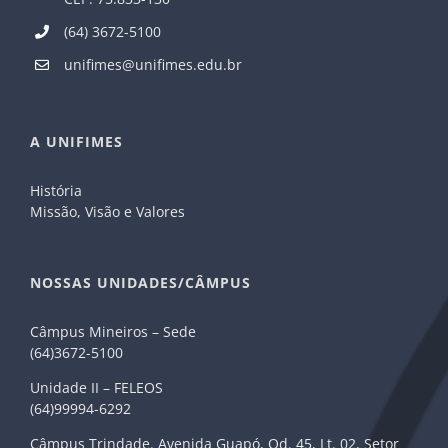
(64) 3672-5100
unifimes@unifimes.edu.br
A UNIFIMES
História
Missão, Visão e Valores
NOSSAS UNIDADES/CÂMPUS
Câmpus Mineiros – Sede
(64)3672-5100
Unidade II – FELEOS
(64)99994-6292
Câmpus Trindade. Avenida Guapó, Qd. 45, Lt. 02, Setor