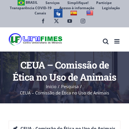
Ir
BRASIL
Serviços
Simplifique!
Participe
Transparência COVID-19
Acesso à informação
Legislação
para
Canais
Abrir 
o
conteúdo
Facebook
X
YouTube
Instagram
CEUA – Comissão de
Ética no Uso de Animais
Início
Pesquisa
CEUA – Comissão de Ética no Uso de Animais
CEUA - Comissão de Ética no Uso de Animais