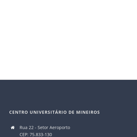
Eleições para Coordenação 2019
Resolução nº:
001/2019
Descrição:
Processo eleitoral para a escolha dos
pretensos candidatos à função de coordenação de curso
de graduação para o biênio 2020/2021.
Período para registro de candidaturas:
26 de setembro a
02 de outubro (seg./sex. das 08h às 20h, e sáb. das 08h
às 17h)
Data da eleição:
24/10/2019 das 09h às 21h.
CENTRO UNIVERSITÁRIO DE MINEIROS
Rua 22 - Setor Aeroporto
CEP: 75.833-130