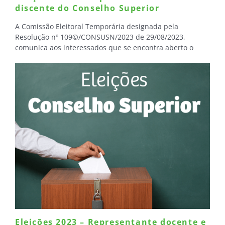
discente do Conselho Superior
A Comissão Eleitoral Temporária designada pela
Resolução nº 109©/CONSUSN/2023 de 29/08/2023,
comunica aos interessados que se encontra aberto o
período de inscrições para candidaturas ao cargo de
Representantes do Corpo Docente e dos Discentes no
Conselho Superior da FIMES. Os interessados já podem
registrar sua candidatura através do SIPEC, na aba
Eventos. Para acessar o SIPEC, CLIQUE AQUI. Mais
informações, acesse: https://unifimes.edu.br/eleicoes-
2023-representante-docente-discente-conselho-superior
Eleições 2023 – Representante docente e