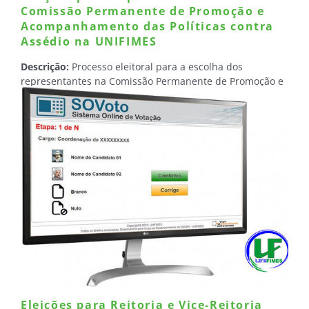
Comissão Permanente de Promoção e
Acompanhamento das Políticas contra
Assédio na UNIFIMES
Descrição:
Processo eleitoral para a escolha dos
representantes na Comissão Permanente de Promoção e
Acompanhamento das Políticas contra Assédio na
UNIFIMES
.
Período para destinado às inscrições de
candidaturas:
01 a 10 de abril de 2025.
Data da eleição:
Dias 23 e 24 de abril de 2025.
Eleições para Reitoria e Vice-Reitoria