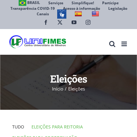
Ir
BRASIL
Serviços
Simplifique!
Participe
Transparência COVID-19
Acesso à informação
Legislação
para
Canais
Abrir 
o
conteúdo
Facebook
X
YouTube
Instagram
Eleições
Início
Eleições
TUDO
ELEIÇÕES PARA REITORIA