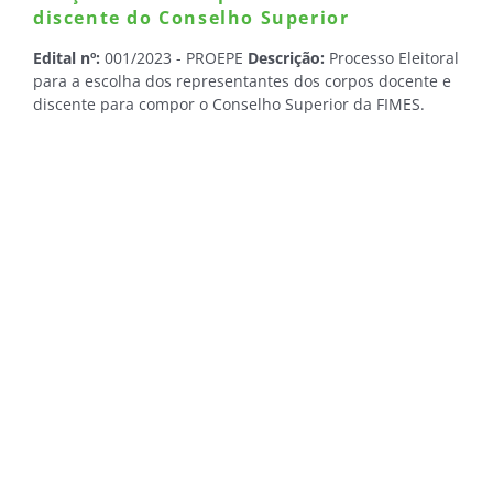
discente do Conselho Superior
Edital nº:
001/2023 - PROEPE
Descrição:
Processo Eleitoral
para a escolha dos representantes dos corpos docente e
discente para compor o Conselho Superior da FIMES.
Período para registro de candidaturas:
06 a 17 de
setembro de 2023 de junho 2020, através do SIPEC, aba
Eventos.
Período para votação:
De 25/09/2023 até às
23h59min do dia 26/09/2023, através do Sistema
Educacional Integrado –SEI.
Comissão eleitoral divulga relação