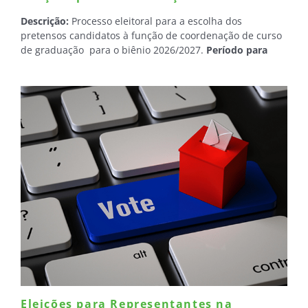
Descrição:
Processo eleitoral para a escolha dos
pretensos candidatos à função de coordenação de curso
de graduação para o biênio 2026/2027.
Período para
registro de candidaturas:
13 e 14 de outubro (das 08h às
20h)
Data da eleição:
03/11/2025.
Eleições para Representantes na