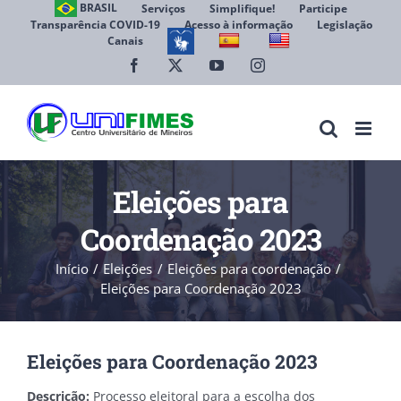
Ir
BRASIL
Serviços
Simplifique!
Participe
Transparência COVID-19
Acesso à informação
Legislação
para
Canais
Abrir 
o
conteúdo
Facebook
X
YouTube
Instagram
Eleições para
Coordenação 2023
Início
Eleições
Eleições para coordenação
Eleições para Coordenação 2023
Eleições para Coordenação 2023
Descrição:
Processo eleitoral para a escolha dos