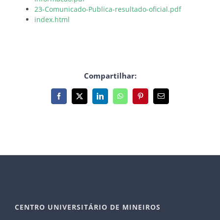
23-Comunicado-Publica-resultado-oficial.pdf
index.html
Compartilhar:
Facebook
X
LinkedIn
WhatsApp
Pinterest
E-
mail
CENTRO UNIVERSITÁRIO DE MINEIROS