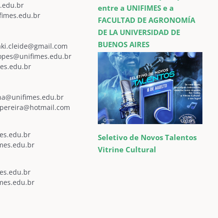
.edu.br
entre a UNIFIMES e a
fimes.edu.br
FACULTAD DE AGRONOMÍA
DE LA UNIVERSIDAD DE
BUENOS AIRES
ki.cleide@gmail.com
lopes@unifimes.edu.br
es.edu.br
ana@unifimes.edu.br
lipereira@hotmail.com
mes.edu.br
Seletivo de Novos Talentos
mes.edu.br
Vitrine Cultural
mes.edu.br
mes.edu.br