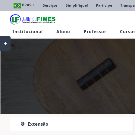
Ir
BRASIL
Serviços
Simplifique!
Participe
Transpa
para
o
conteúdo
Institucional
Aluno
Professor
Curso
Toggle
Sliding
Bar
Area
Extensão