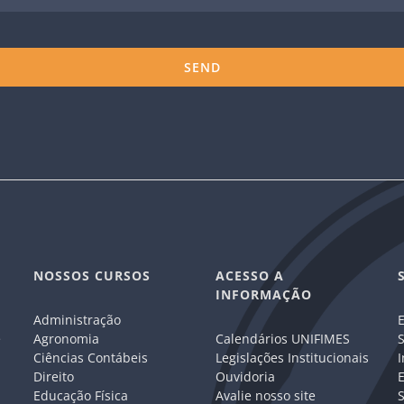
NOSSOS CURSOS
ACESSO A
INFORMAÇÃO
Administração
E
e
Agronomia
Calendários UNIFIMES
S
Ciências Contábeis
Legislações Institucionais
I
Direito
Ouvidoria
E
Educação Física
Avalie nosso site
S