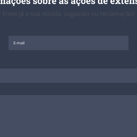
rmações sobre as ações de exte
Envie já a sua dúvida, sugestão ou reclamação!