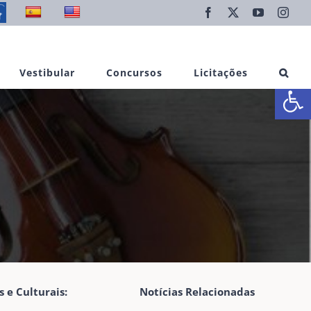
Facebook
X
YouTube
Inst
Vestibular
Concursos
Licitações
Abrir 
 e Culturais:
Notícias Relacionadas