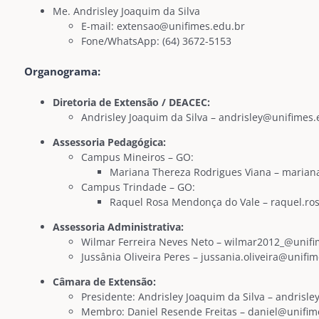
Me. Andrisley Joaquim da Silva
E-mail: extensao@unifimes.edu.br
Fone/WhatsApp: (64) 3672-5153
Organograma:
Diretoria de Extensão / DEACEC:
Andrisley Joaquim da Silva – andrisley@unifimes.
Assessoria Pedagógica:
Campus Mineiros – GO:
Mariana Thereza Rodrigues Viana – marian
Campus Trindade – GO:
Raquel Rosa Mendonça do Vale – raquel.ro
Assessoria Administrativa:
Wilmar Ferreira Neves Neto – wilmar2012_@unifi
Jussânia Oliveira Peres – jussania.oliveira@unifi
Câmara de Extensão:
Presidente: Andrisley Joaquim da Silva – andrisl
Membro: Daniel Resende Freitas – daniel@unifim