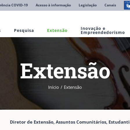
rência COVID-19
Acesso à informação
Legislação
Canais
Inovação e
s
Pesquisa
Extensão
Empreendedorismo
Extensão
Início
Extensão
Diretor de Extensão, Assuntos Comunitários, Estudantis