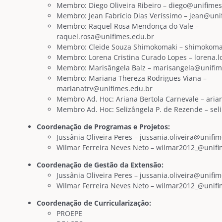
Membro: Diego Oliveira Ribeiro – diego@unifimes
Membro: Jean Fabrício Dias Veríssimo – jean@uni
Membro: Raquel Rosa Mendonça do Vale –
raquel.rosa@unifimes.edu.br
Membro: Cleide Souza Shimokomaki – shimokoma
Membro: Lorena Cristina Curado Lopes –
lorena.
Membro: Marisângela Balz – marisangela@unifim
Membro: Mariana Thereza Rodrigues Viana –
marianatrv@unifimes.edu.br
Membro Ad. Hoc: Ariana Bertola Carnevale – ari
Membro Ad. Hoc: Selizângela P. de Rezende – se
Coordenação de Programas e Projetos:
Jussânia Oliveira Peres – jussania.oliveira@unifi
Wilmar Ferreira Neves Neto – wilmar2012_@unifi
Coordenação de Gestão da Extensão:
Jussânia Oliveira Peres – jussania.oliveira@unifi
Wilmar Ferreira Neves Neto – wilmar2012_@unifi
Coordenação de Curricularização:
PROEPE