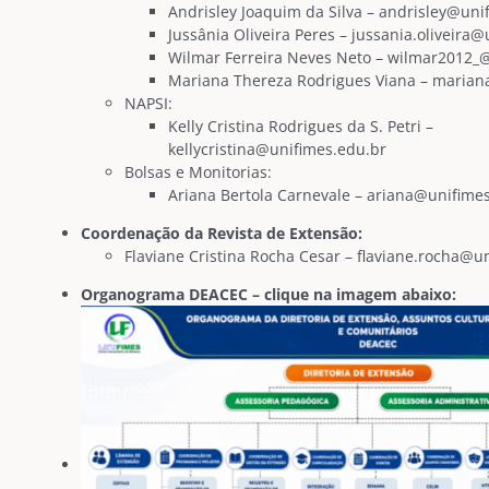
Andrisley Joaquim da Silva – andrisley@uni
Jussânia Oliveira Peres – jussania.oliveira
Wilmar Ferreira Neves Neto – wilmar2012_
Mariana Thereza Rodrigues Viana – marian
NAPSI:
Kelly Cristina Rodrigues da S. Petri –
kellycristina@unifimes.edu.br
Bolsas e Monitorias:
Ariana Bertola Carnevale – ariana@unifime
Coordenação da Revista de Extensão:
Flaviane Cristina Rocha Cesar – flaviane.rocha@u
Organograma DEACEC – clique na imagem abaixo: