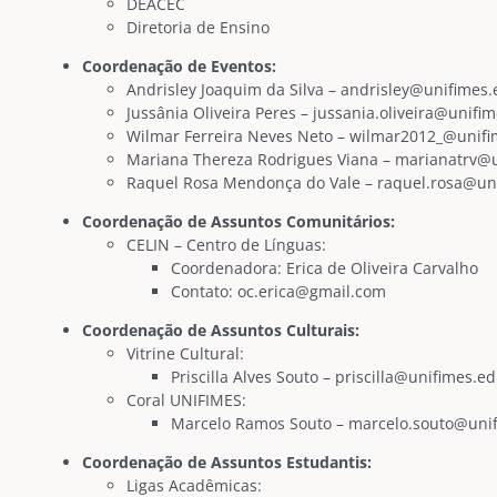
DEACEC
Diretoria de Ensino
Coordenação de Eventos:
Andrisley Joaquim da Silva – andrisley@unifimes.
Jussânia Oliveira Peres – jussania.oliveira@unifi
Wilmar Ferreira Neves Neto – wilmar2012_@unifi
Mariana Thereza Rodrigues Viana – marianatrv@
Raquel Rosa Mendonça do Vale – raquel.rosa@un
Coordenação de Assuntos Comunitários:
CELIN – Centro de Línguas:
Coordenadora: Erica de Oliveira Carvalho
Contato: oc.erica@gmail.com
Coordenação de Assuntos Culturais:
Vitrine Cultural:
Priscilla Alves Souto – priscilla@unifimes.e
Coral UNIFIMES:
Marcelo Ramos Souto – marcelo.souto@uni
Coordenação de Assuntos Estudantis:
Ligas Acadêmicas: