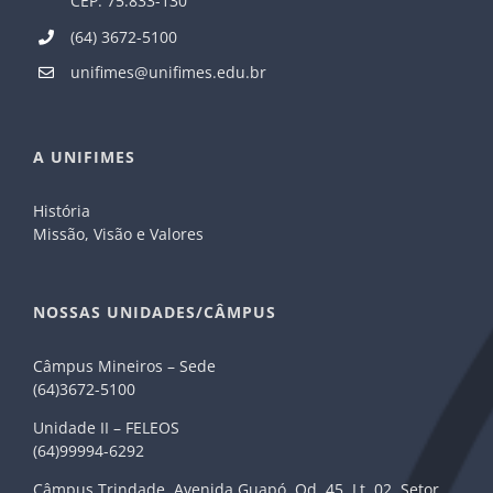
CEP: 75.833-130
(64) 3672-5100
unifimes@unifimes.edu.br
A UNIFIMES
História
Missão, Visão e Valores
NOSSAS UNIDADES/CÂMPUS
Câmpus Mineiros – Sede
(64)3672-5100
Unidade II – FELEOS
(64)99994-6292
Câmpus Trindade. Avenida Guapó, Qd. 45, Lt. 02, Setor