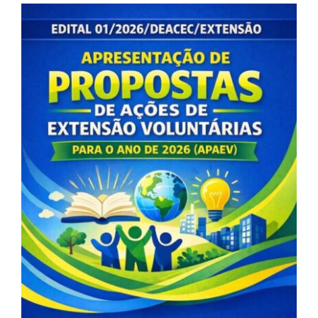
View
Larger
Image