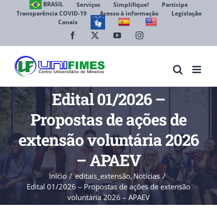
Ir
BRASIL
Serviços
Simplifique!
Participe
Transparência COVID-19
Acesso à informação
Legislação
para
Canais
Abrir 
o
conteúdo
Facebook
X
YouTube
Instagram
Edital 01/2026 –
Propostas de ações de
extensão voluntária 2026
– APAEV
Início
editais_extensão
Notícias
Edital 01/2026 – Propostas de ações de extensão
voluntária 2026 – APAEV