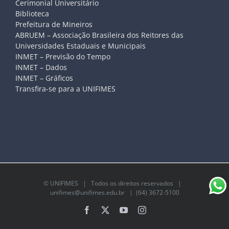
Cerimonial Universitário
Biblioteca
Prefeitura de Mineiros
ABRUEM – Associação Brasileira dos Reitores das
Universidades Estaduais e Municipais
INMET – Previsão do Tempo
INMET – Dados
INMET – Gráficos
Transfira-se para a UNIFIMES
©
UNIFIMES
| Todos os direitos reservados |
unifimes@unifimes.edu.br
| (64) 3672-5100
Facebook
X
YouTube
Instagram