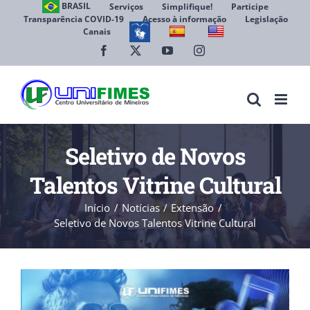
Ir
BRASIL
Serviços
Simplifique!
Participe
Transparência COVID-19
Acesso à informação
Legislação
para
Canais
Abrir 
o
conteúdo
Facebook
X
YouTube
Instagram
Seletivo de Novos
Talentos Vitrine Cultural
Início
Notícias
Extensão
Seletivo de Novos Talentos Vitrine Cultural
View
Larger
Image