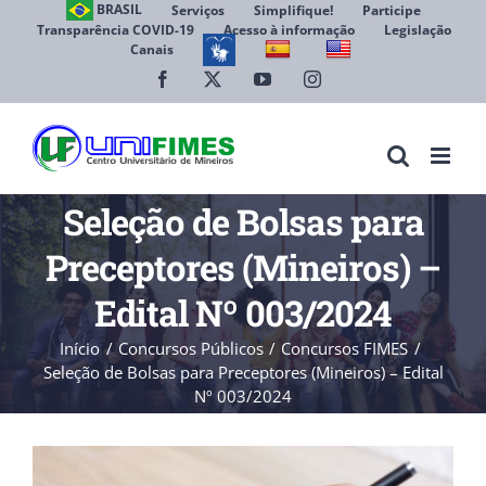
Ir
BRASIL
Serviços
Simplifique!
Participe
Transparência COVID-19
Acesso à informação
Legislação
para
Canais
Abrir 
o
conteúdo
Facebook
X
YouTube
Instagram
Seleção de Bolsas para
Preceptores (Mineiros) –
Edital Nº 003/2024
Início
Concursos Públicos
Concursos FIMES
Seleção de Bolsas para Preceptores (Mineiros) – Edital
Nº 003/2024
View
Larger