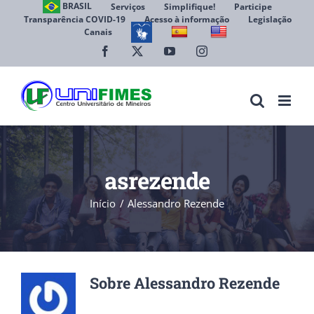
Ir
BRASIL
Serviços
Simplifique!
Participe
Transparência COVID-19
Acesso à informação
Legislação
para
Canais
Abrir 
o
conteúdo
Facebook
X
YouTube
Instagram
asrezende
Início
Alessandro Rezende
Sobre
Alessandro Rezende