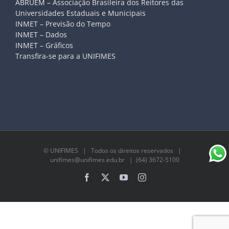
ABRUEM – Associação Brasileira dos Reitores das
Universidades Estaduais e Municipais
INMET – Previsão do Tempo
INMET – Dados
INMET – Gráficos
Transfira-se para a UNIFIMES
©
UNIFIMES
| Todos os direitos reservados |
unifimes@unifimes.edu.br
| (64) 3672-5100
Facebook
X
YouTube
Instagram