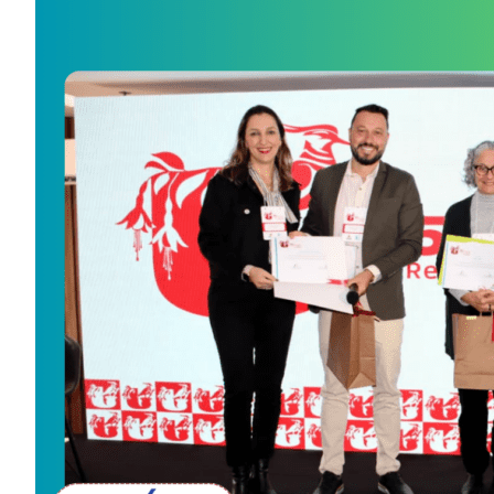
Image