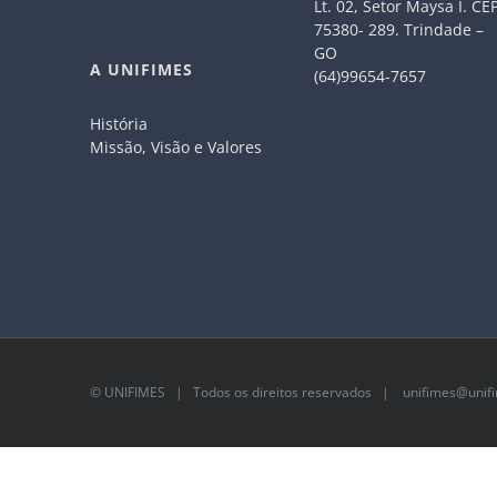
Lt. 02, Setor Maysa I. CE
75380- 289. Trindade –
GO
A UNIFIMES
(64)99654-7657
História
Missão, Visão e Valores
©
UNIFIMES
| Todos os direitos reservados |
unifimes@unifi