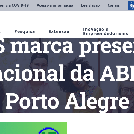
rência COVID-19
Acesso à informação
Legislação
Canais
Inovação e
s
Pesquisa
Extensão
marca prese
Empreendedorismo
acional da A
Porto Alegre
UNIFIMES marca presença no 75º Fórum Nacional da ABRUEM 