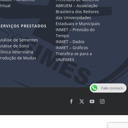
irtual
ABRUEM – Associação
Brasileira dos Reitores
das Universidades
Estaduais e Municipais
SERVIÇOS PRESTADOS
INMET – Previsão do
Tempo
Análise de Sementes
INMET – Dados
nálise de Solos
INMET – Gráficos
línica Veterinária
Transfira-se para a
Produção de Mudas
UNIFIMES
Fale conosco
Facebook
X
YouTube
Instagram