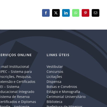
Facebook
X
LinkedIn
WhatsApp
Pinterest
E-
mail
SERVIÇOS ONLINE
LINKS ÚTEIS
-mail Institucional
Vestibular
IPEC – Sistema para
Concursos
nscrições, Pesquisa,
Licitações
xtensão e Certificados
Dispensa
EI – Sistema
Bolsas e Convênios
Educacional Integrado
Estágio e Monografia
Sistema de Reserva
Cerimonial Universitário
ertificados e Diplomas
Biblioteca
Moodle – Ambiente
Prefeitura de Mineiros