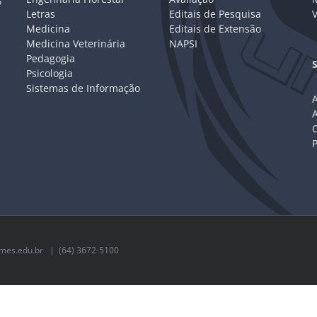
P
Letras
Editais de Pesquisa
V
Medicina
Editais de Extensão
Medicina Veterinária
NAPSI
Pedagogia
Psicologia
Sistemas de Informação
A
C
mes.edu.br
| (64) 3672-5100