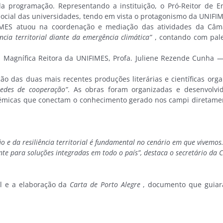
da programação. Representando a instituição, o Pró-Reitor de E
 social das universidades, tendo em vista o protagonismo da UNIF
IFIMES atuou na coordenação e mediação das atividades da Câ
ência territorial diante da emergência climática”
, contando com pale
 Magnífica Reitora da UNIFIMES, Profa. Juliene Rezende Cunha —
ção das duas mais recentes produções literárias e científicas org
redes de cooperação”
. As obras foram organizadas e desenvolvi
cadêmicas que conectam o conhecimento gerado nos campi direta
ção e da resiliência territorial é fundamental no cenário em que vivem
nte para soluções integradas em todo o país”, destaca o secretário da
al e a elaboração da
Carta de Porto Alegre
, documento que guiará 