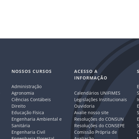
NOSSOS CURSOS
ACESSO A
INFORMAÇÃO
Administração
E
e
Agronomia
Calendários UNIFIMES
S
Ciências Contábeis
Legislações Institucionais
I
Direito
Ouvidoria
E
Educação Física
Avalie nosso site
S
Engenharia Ambiental e
Resoluções do CONSUN
Sanitária
Resoluções do CONSEPE
Engenharia Civil
Comissão Própria de
C
Engenharia Florestal
Avaliação