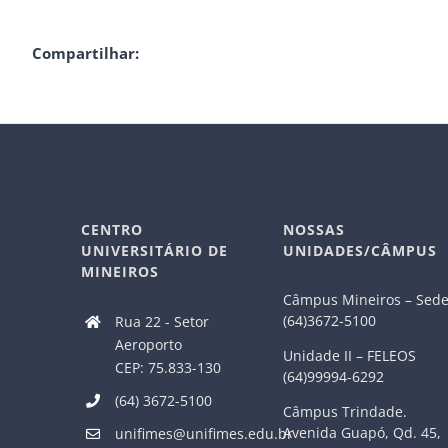
Compartilhar:
CENTRO
NOSSAS
UNIVERSITÁRIO DE
UNIDADES/CÂMPUS
MINEIROS
Câmpus Mineiros – Sed
(64)3672-5100
Rua 22 - Setor
Aeroporto
Unidade II – FELEOS
CEP: 75.833-130
(64)99994-6292
(64) 3672-5100
Câmpus Trindade.
Avenida Guapó, Qd. 45,
unifimes@unifimes.edu.br