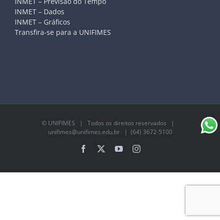
INMET – Previsão do Tempo
INMET – Dados
INMET – Gráficos
Transfira-se para a UNIFIMES
©
UNIFIMES
| Todos os direitos reservados |
unifimes@unifimes.edu.br
| (64) 3672-5100
Facebook
X
YouTube
Instagram