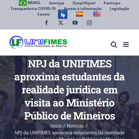
Ir
BRASIL
Serviços
Simplifique!
Participe
Transparência COVID-19
Acesso à informação
Legislação
para
Canais
Abrir 
o
conteúdo
Facebook
X
YouTube
Instagram
NPJ da UNIFIMES
aproxima estudantes da
realidade jurídica em
visita ao Ministério
Público de Mineiros
Início
Notícias
NPJ da UNIFIMES aproxima estudantes da realidade