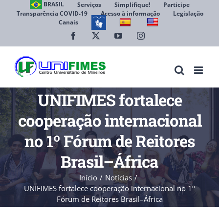
Ir
BRASIL
Serviços
Simplifique!
Participe
Transparência COVID-19
Acesso à informação
Legislação
para
Canais
Abrir 
o
conteúdo
Facebook
X
YouTube
Instagram
UNIFIMES fortalece
cooperação internacional
no 1º Fórum de Reitores
Brasil–África
Início
Notícias
UNIFIMES fortalece cooperação internacional no 1º
Fórum de Reitores Brasil–África