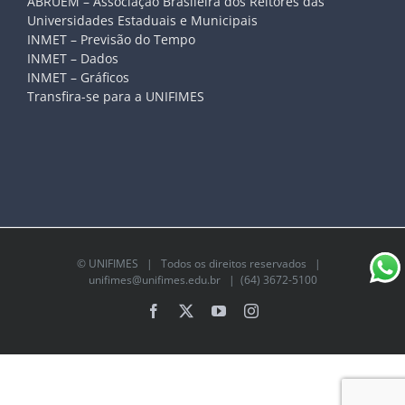
ABRUEM – Associação Brasileira dos Reitores das
Universidades Estaduais e Municipais
INMET – Previsão do Tempo
INMET – Dados
INMET – Gráficos
Transfira-se para a UNIFIMES
©
UNIFIMES
| Todos os direitos reservados |
unifimes@unifimes.edu.br
| (64) 3672-5100
Facebook
X
YouTube
Instagram