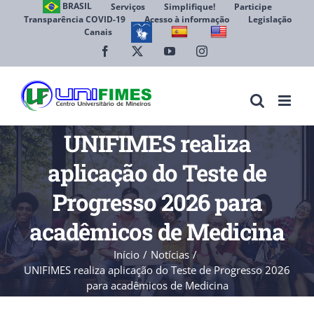
Ir
BRASIL
Serviços
Simplifique!
Participe
Transparência COVID-19
Acesso à informação
Legislação
para
Canais
Abrir 
o
conteúdo
Facebook
X
YouTube
Instagram
UNIFIMES realiza
aplicação do Teste de
Progresso 2026 para
acadêmicos de Medicina
Início
Notícias
UNIFIMES realiza aplicação do Teste de Progresso 2026
para acadêmicos de Medicina