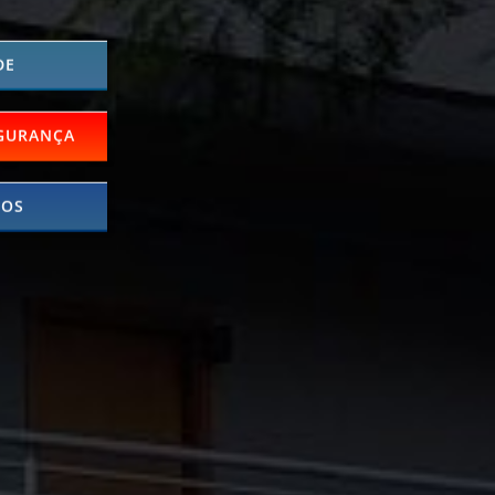
DE
GURANÇA
DOS