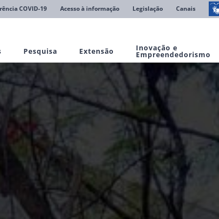
rência COVID-19
Acesso à informação
Legislação
Canais
Inovação e
s
Pesquisa
Extensão
Empreendedorismo