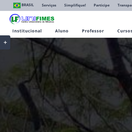
Ir
BRASIL
Serviços
Simplifique!
Participe
Transpa
para
o
conteúdo
Institucional
Aluno
Professor
Curso
Toggle
Sliding
Bar
Area