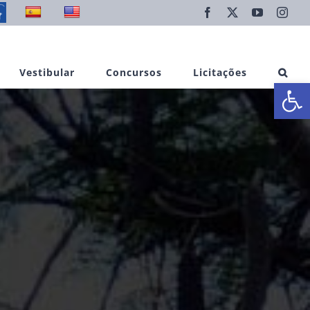
Facebook
X
YouTube
Inst
Vestibular
Concursos
Licitações
Abrir 