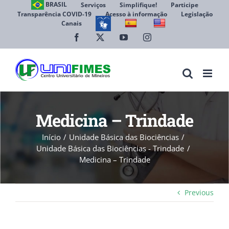
Ir
BRASIL
Serviços
Simplifique!
Participe
Transparência COVID-19
Acesso à informação
Legislação
para
Canais
Abrir 
o
conteúdo
Facebook
X
YouTube
Instagram
Medicina – Trindade
Início
Unidade Básica das Biociências
Unidade Básica das Biociências - Trindade
Medicina – Trindade
Previous