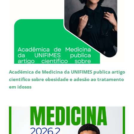
Acadêmica de Medicina da UNIFIMES publica artigo
científico sobre obesidade e adesão ao tratamento
em idosos