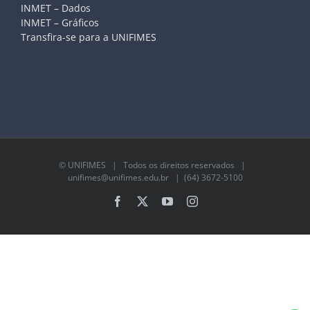
INMET – Dados
INMET – Gráficos
Transfira-se para a UNIFIMES
©
UNIFIMES
| Todos os direitos reservados |
unifimes@unifimes.edu.br
| (64) 3672-5100
Facebook
X
YouTube
Instagram