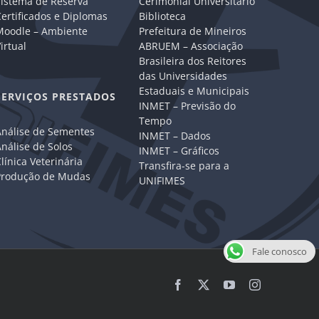
Sistema de Reserva
Cerimonial Universitário
ertificados e Diplomas
Biblioteca
Moodle – Ambiente
Prefeitura de Mineiros
irtual
ABRUEM – Associação
Brasileira dos Reitores
das Universidades
Estaduais e Municipais
SERVIÇOS PRESTADOS
INMET – Previsão do
Tempo
Análise de Sementes
INMET – Dados
nálise de Solos
INMET – Gráficos
línica Veterinária
Transfira-se para a
Produção de Mudas
UNIFIMES
Fale conosco
Facebook
X
YouTube
Instagram