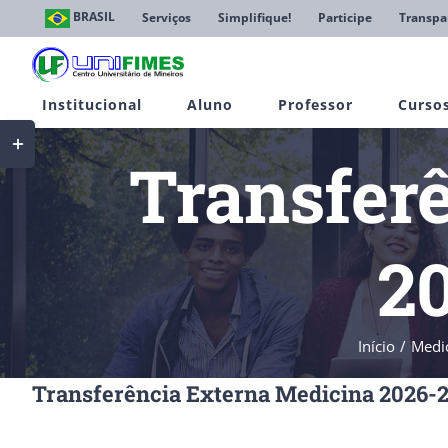
Ir
BRASIL
Serviços
Simplifique!
Participe
Transpa
para
o
conteúdo
Institucional
Aluno
Professor
Curso
Toggle
Sliding
Transfer
Bar
Area
20
Início
Medi
Transferência Externa Medicina 2026-2