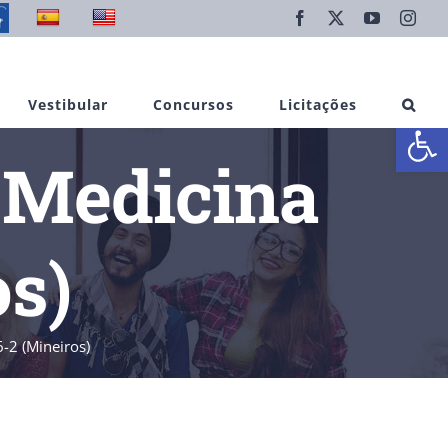
Facebook
X
YouTube
Inst
Vestibular
Concursos
Licitações
Abrir 
 Medicina
os)
-2 (Mineiros)