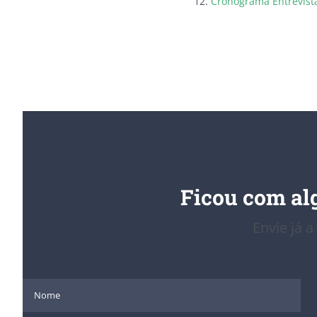
Cronograma Entrevista
Ficou com al
Envie já a