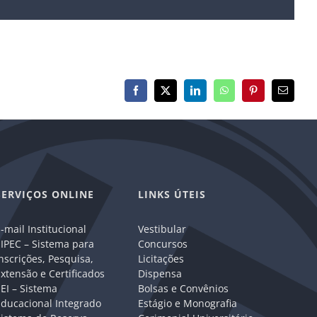
Facebook
X
LinkedIn
WhatsApp
Pinterest
E-
mail
SERVIÇOS ONLINE
LINKS ÚTEIS
-mail Institucional
Vestibular
IPEC – Sistema para
Concursos
nscrições, Pesquisa,
Licitações
xtensão e Certificados
Dispensa
EI – Sistema
Bolsas e Convênios
Educacional Integrado
Estágio e Monografia