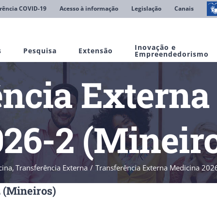
rência COVID-19
Acesso à informação
Legislação
Canais
Inovação e
s
Pesquisa
Extensão
Empreendedorismo
ência Externa
26-2 (Mineir
cina
Transferência Externa
Transferência Externa Medicina 2026
 (Mineiros)