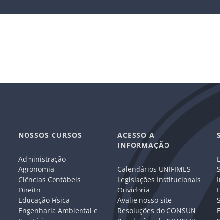
NOSSOS CURSOS
ACESSO A
INFORMAÇÃO
Administração
E
e
Agronomia
Calendários UNIFIMES
S
Ciências Contábeis
Legislações Institucionais
I
Direito
Ouvidoria
E
Educação Física
Avalie nosso site
S
Engenharia Ambiental e
Resoluções do CONSUN