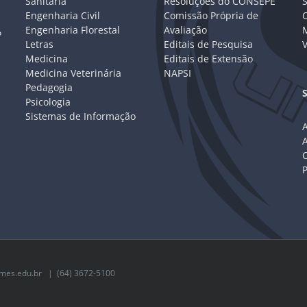
Sanitária
Resoluções do CONSEPE
Engenharia Civil
Comissão Própria de
C
Engenharia Florestal
Avaliação
P
Letras
Editais de Pesquisa
V
Medicina
Editais de Extensão
Medicina Veterinária
NAPSI
Pedagogia
Psicologia
Sistemas de Informação
A
C
mes.edu.br
| (64) 3672-5100