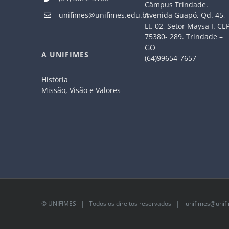
Câmpus Trindade.
Avenida Guapó, Qd. 45,
unifimes@unifimes.edu.br
Lt. 02, Setor Maysa I. CE
75380- 289. Trindade –
GO
A UNIFIMES
(64)99654-7657
História
Missão, Visão e Valores
©
UNIFIMES
| Todos os direitos reservados |
unifimes@unifi