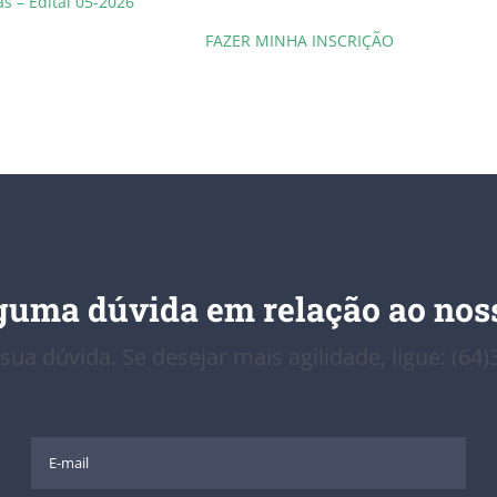
s – Edital 05-2026
FAZER MINHA INSCRIÇÃO
guma dúvida em relação ao noss
 sua dúvida. Se desejar mais agilidade, ligue: (64