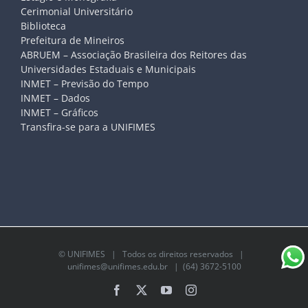
Cerimonial Universitário
Biblioteca
Prefeitura de Mineiros
ABRUEM – Associação Brasileira dos Reitores das
Universidades Estaduais e Municipais
INMET – Previsão do Tempo
INMET – Dados
INMET – Gráficos
Transfira-se para a UNIFIMES
©
UNIFIMES
| Todos os direitos reservados |
unifimes@unifimes.edu.br
| (64) 3672-5100
Facebook
X
YouTube
Instagram