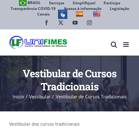
Ir
BRASIL
Serviços
Simplifique!
Participe
Transparência COVID-19
Acesso à informação
Legislação
para
Canais
Abrir 
o
conteúdo
Facebook
X
YouTube
Instagram
Vestibular de Cursos
Tradicionais
Início
Vestibular
Vestibular de Cursos Tradicionais
Vestibular dos cursos tradicionais