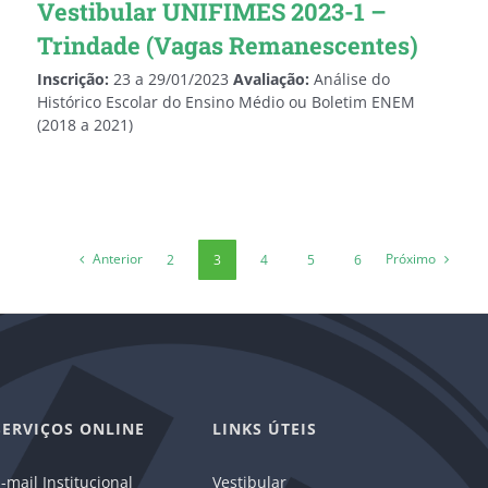
Vestibular UNIFIMES 2023-1 –
Trindade (Vagas Remanescentes)
Inscrição:
23 a 29/01/2023
Avaliação:
Análise do
Histórico Escolar do Ensino Médio ou Boletim ENEM
(2018 a 2021)
Anterior
Próximo
2
3
4
5
6
SERVIÇOS ONLINE
LINKS ÚTEIS
-mail Institucional
Vestibular