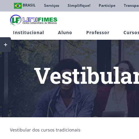
Ir
BRASIL
Serviços
Simplifique!
Participe
Transpa
para
o
conteúdo
Institucional
Aluno
Professor
Curso
Toggle
Sliding
Bar
Area
Vestibula
Vestibular dos cursos tradicionais