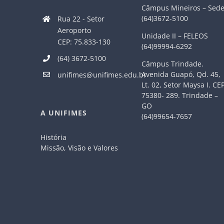
Câmpus Mineiros – Sed
(64)3672-5100
Rua 22 - Setor
Aeroporto
Unidade II – FELEOS
CEP: 75.833-130
(64)99994-6292
(64) 3672-5100
Câmpus Trindade.
Avenida Guapó, Qd. 45,
unifimes@unifimes.edu.br
Lt. 02, Setor Maysa I. CE
75380- 289. Trindade –
GO
A UNIFIMES
(64)99654-7657
História
Missão, Visão e Valores