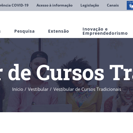
rência COVID-19
Acesso à informação
Legislação
Canais
Inovação e
s
Pesquisa
Extensão
Empreendedorismo
r de Cursos Tr
Início
Vestibular
Vestibular de Cursos Tradicionais