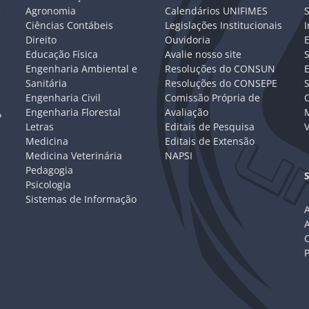
e
Agronomia
Calendários UNIFIMES
S
Ciências Contábeis
Legislações Institucionais
I
Direito
Ouvidoria
E
Educação Física
Avalie nosso site
S
Engenharia Ambiental e
Resoluções do CONSUN
Sanitária
Resoluções do CONSEPE
Engenharia Civil
Comissão Própria de
C
Engenharia Florestal
Avaliação
P
Letras
Editais de Pesquisa
V
Medicina
Editais de Extensão
Medicina Veterinária
NAPSI
Pedagogia
Psicologia
Sistemas de Informação
A
C