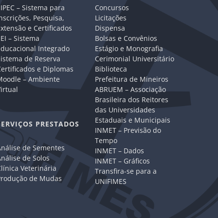
IPEC – Sistema para
Concursos
nscrições, Pesquisa,
Licitações
xtensão e Certificados
Dispensa
EI – Sistema
Bolsas e Convênios
Educacional Integrado
Estágio e Monografia
Sistema de Reserva
Cerimonial Universitário
ertificados e Diplomas
Biblioteca
Moodle – Ambiente
Prefeitura de Mineiros
irtual
ABRUEM – Associação
Brasileira dos Reitores
das Universidades
Estaduais e Municipais
SERVIÇOS PRESTADOS
INMET – Previsão do
Tempo
Análise de Sementes
INMET – Dados
nálise de Solos
INMET – Gráficos
línica Veterinária
Transfira-se para a
Produção de Mudas
UNIFIMES