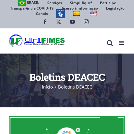
Ir
BRASIL
Serviços
Simplifique!
Participe
Transparência COVID-19
Acesso à informação
Legislação
para
Canais
Abrir 
o
conteúdo
Facebook
X
YouTube
Instagram
Boletins DEACEC
Início
Boletins DEACEC