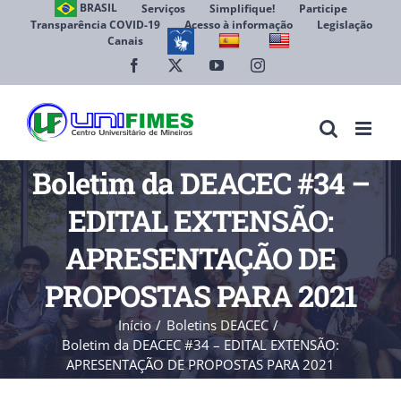
Ir
BRASIL
Serviços
Simplifique!
Participe
Transparência COVID-19
Acesso à informação
Legislação
para
Canais
Abrir 
o
conteúdo
Facebook
X
YouTube
Instagram
Boletim da DEACEC #34 –
EDITAL EXTENSÃO:
APRESENTAÇÃO DE
PROPOSTAS PARA 2021
Início
Boletins DEACEC
Boletim da DEACEC #34 – EDITAL EXTENSÃO:
APRESENTAÇÃO DE PROPOSTAS PARA 2021