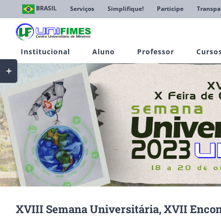
Ir
BRASIL
Serviços
Simplifique!
Participe
Transpa
para
o
conteúdo
Institucional
Aluno
Professor
Curso
Toggle
Sliding
Bar
Area
XVIII Semana Universitária, XVII Encont