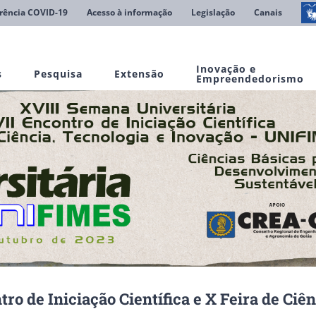
rência COVID-19
Acesso à informação
Legislação
Canais
Inovação e
s
Pesquisa
Extensão
Empreendedorismo
ro de Iniciação Científica e X Feira de Ciê