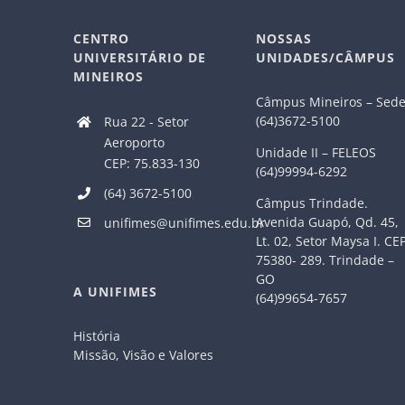
CENTRO
NOSSAS
UNIVERSITÁRIO DE
UNIDADES/CÂMPUS
MINEIROS
Câmpus Mineiros – Sed
(64)3672-5100
Rua 22 - Setor
Aeroporto
Unidade II – FELEOS
CEP: 75.833-130
(64)99994-6292
(64) 3672-5100
Câmpus Trindade.
Avenida Guapó, Qd. 45,
unifimes@unifimes.edu.br
Lt. 02, Setor Maysa I. CE
75380- 289. Trindade –
GO
A UNIFIMES
(64)99654-7657
História
Missão, Visão e Valores