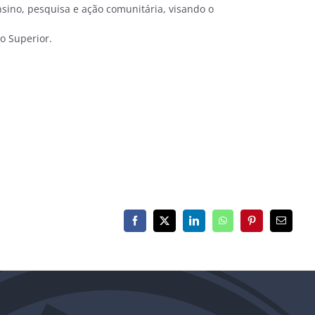
nsino, pesquisa e ação comunitária, visando o
no Superior.
Facebook
X
LinkedIn
WhatsApp
Pinterest
E-
mail