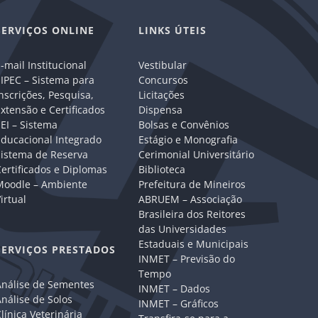
SERVIÇOS ONLINE
LINKS ÚTEIS
-mail Institucional
Vestibular
IPEC – Sistema para
Concursos
nscrições, Pesquisa,
Licitações
xtensão e Certificados
Dispensa
EI – Sistema
Bolsas e Convênios
Educacional Integrado
Estágio e Monografia
Sistema de Reserva
Cerimonial Universitário
ertificados e Diplomas
Biblioteca
Moodle – Ambiente
Prefeitura de Mineiros
irtual
ABRUEM – Associação
Brasileira dos Reitores
das Universidades
Estaduais e Municipais
SERVIÇOS PRESTADOS
INMET – Previsão do
Tempo
Análise de Sementes
INMET – Dados
nálise de Solos
INMET – Gráficos
línica Veterinária