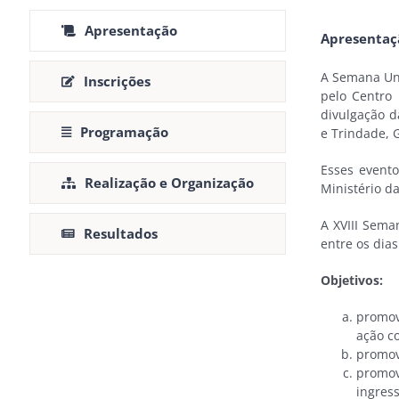
Apresentação
Apresentaç
A Semana Univ
Inscrições
pelo Centro 
divulgação d
Programação
e Trindade, G
Esses event
Realização e Organização
Ministério d
A XVIII Sema
Resultados
entre os dia
Objetivos:
promov
ação c
promove
promov
ingress