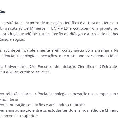
ão:
ersitária, o Encontro de Iniciação Científica e a Feira de Ciência
Universitário de Mineiros – UNIFIMES e compõem um projeto aca
a produção acadêmica, a promoção do diálogo e a troca de conh
oiás, e região.
os acontecem paralelamente e em consonância com a Semana Nac
a Ciência, Tecnologia e Inovações, que neste ano traz o tema “Ciên
na Universitária, XVII Encontro de Iniciação Científica e X Feira 
s 18 a 20 de outubro de 2023.
er reflexão sobre a ciência, tecnologia e inovação nos campos em 
omunitária;
r a interação com ações e atividades culturais;
er a aproximação entre os estudantes do ensino médio de Mineiros
o no ensino superior;