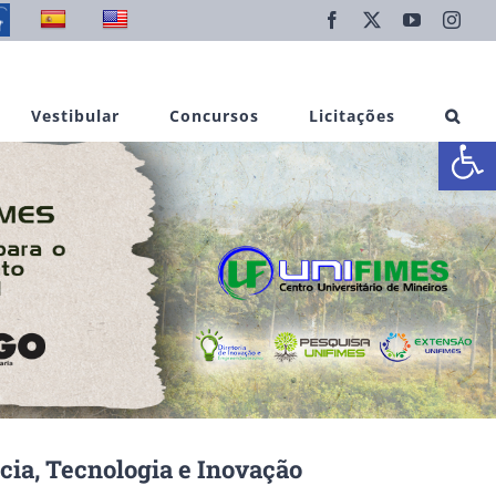
Facebook
X
YouTube
Inst
Vestibular
Concursos
Licitações
Abrir 
ncia, Tecnologia e Inovação