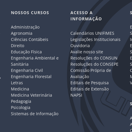
NOSSOS CURSOS
ACESSO A
INFORMAÇÃO
Administração
E
e
Agronomia
Calendários UNIFIMES
S
Ciências Contábeis
Legislações Institucionais
I
Direito
Ouvidoria
E
Educação Física
Avalie nosso site
S
Engenharia Ambiental e
Resoluções do CONSUN
Sanitária
Resoluções do CONSEPE
Engenharia Civil
Comissão Própria de
C
Engenharia Florestal
Avaliação
P
Letras
Editais de Pesquisa
V
Medicina
Editais de Extensão
Medicina Veterinária
NAPSI
Pedagogia
Psicologia
Sistemas de Informação
A
C