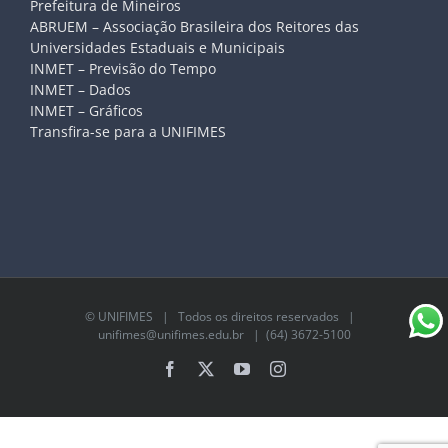
Prefeitura de Mineiros
ABRUEM – Associação Brasileira dos Reitores das
Universidades Estaduais e Municipais
INMET – Previsão do Tempo
INMET – Dados
INMET – Gráficos
Transfira-se para a UNIFIMES
©
UNIFIMES
| Todos os direitos reservados |
unifimes@unifimes.edu.br
| (64) 3672-5100
Facebook
X
YouTube
Instagram