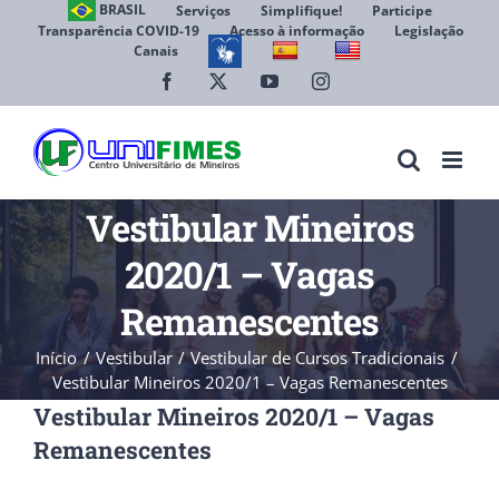
Ir
BRASIL
Serviços
Simplifique!
Participe
Transparência COVID-19
Acesso à informação
Legislação
para
Canais
Abrir 
o
conteúdo
Facebook
X
YouTube
Instagram
Vestibular Mineiros
2020/1 – Vagas
Remanescentes
Início
Vestibular
Vestibular de Cursos Tradicionais
Vestibular Mineiros 2020/1 – Vagas Remanescentes
Vestibular Mineiros 2020/1 – Vagas
Remanescentes