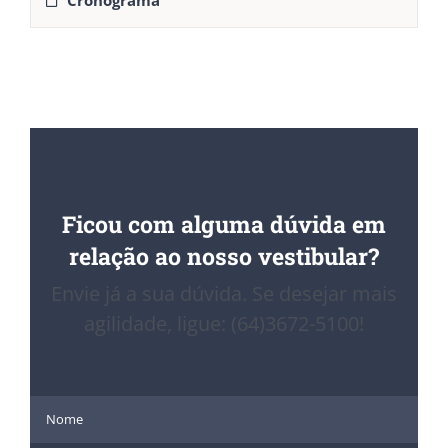
Ficou com alguma dúvida em
relação ao nosso vestibular?
Envie já a sua dúvida. Se desejar mais
agilidade, ligue: (64)3672-5100!