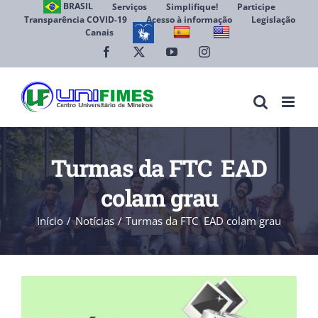
Ir
BRASIL
Serviços
Simplifique!
Participe
Transparência COVID-19
Acesso à informação
Legislação
para
Canais
Abrir 
o
conteúdo
Facebook
X
YouTube
Instagram
Turmas da FTC  EAD
colam grau
Início
Notícias
Turmas da FTC  EAD colam grau
View
Larger
Image