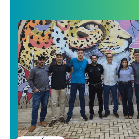
Image