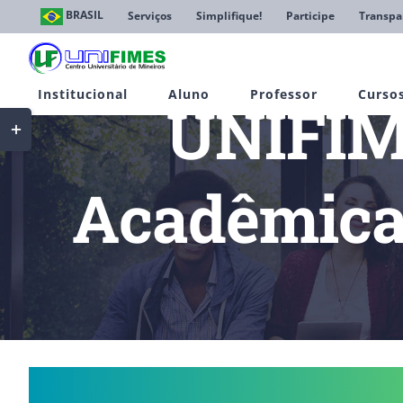
Ir
BRASIL
Serviços
Simplifique!
Participe
Transpa
para
o
conteúdo
Institucional
Aluno
Professor
Curso
UNIFIM
Toggle
Sliding
Bar
Area
Acadêmica 
Início
Notí
View
Larger