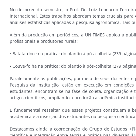
No decorrer do semestre, o Prof. Dr. Luiz Leonardo Ferreir
internacional. Estes trabalhos abordam temas cruciais para o
análises estatísticas aplicadas à pesquisa agronômica. Tais p
Além da produção em periódicos, a UNIFIMES apoiou a publi
profissionais e produtores rurais:
• Batata-doce na prática: do plantio à pós-colheita (239 página
• Couve-folha na prática: do plantio à pós-colheita (279 página
Paralelamente às publicações, por meio de seus docentes e 
Pesquisa da instituição, estão em execução em condições 
estudantes, encontram-se na fase de coleta, organização e 
artigos científicos, ampliando a produção acadêmica institu
É fundamental ressaltar que esses projetos constituem a ba
acadêmica e a inserção dos estudantes na pesquisa científic
Destacamos ainda a coordenação do Grupo de Estudos +Plan
científica e integração entre teoria e prática nas diversas