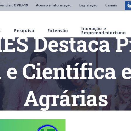
rência COVID-19
Acesso à informação
Legislação
Canais
Inovação e
s
Pesquisa
Extensão
ES Destaca P
Empreendedorismo
e Científica 
Agrárias
cias
UNIFIMES Destaca Produção Acadêmica e Científica em Ciên