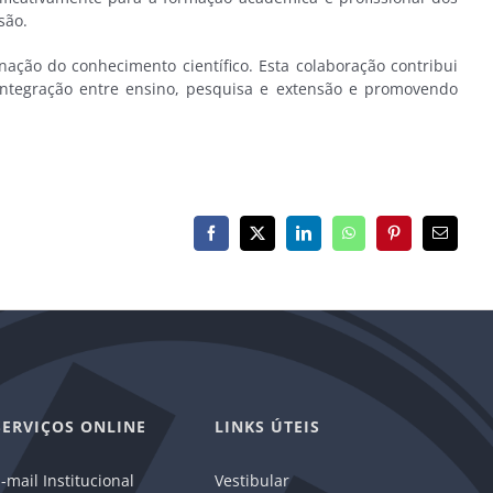
são.
ão do conhecimento científico. Esta colaboração contribui
 integração entre ensino, pesquisa e extensão e promovendo
Facebook
X
LinkedIn
WhatsApp
Pinterest
E-
mail
SERVIÇOS ONLINE
LINKS ÚTEIS
-mail Institucional
Vestibular