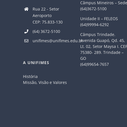
Câmpus Mineiros – Sed
(64)3672-5100
Rua 22 - Setor
Aeroporto
Unidade II – FELEOS
CEP: 75.833-130
(64)99994-6292
(64) 3672-5100
Câmpus Trindade.
Avenida Guapó, Qd. 45,
unifimes@unifimes.edu.br
Lt. 02, Setor Maysa I. CE
75380- 289. Trindade –
GO
A UNIFIMES
(64)99654-7657
História
Missão, Visão e Valores