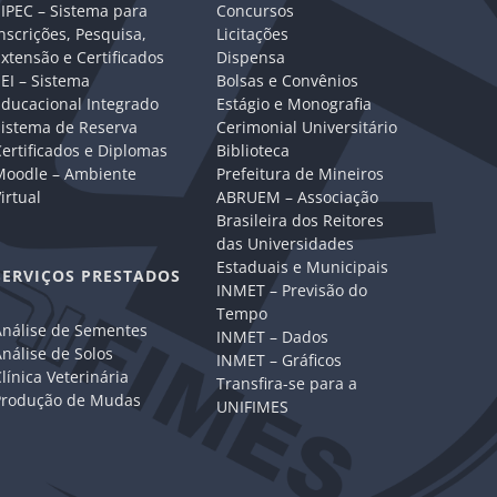
IPEC – Sistema para
Concursos
nscrições, Pesquisa,
Licitações
xtensão e Certificados
Dispensa
EI – Sistema
Bolsas e Convênios
Educacional Integrado
Estágio e Monografia
Sistema de Reserva
Cerimonial Universitário
ertificados e Diplomas
Biblioteca
Moodle – Ambiente
Prefeitura de Mineiros
irtual
ABRUEM – Associação
Brasileira dos Reitores
das Universidades
Estaduais e Municipais
SERVIÇOS PRESTADOS
INMET – Previsão do
Tempo
Análise de Sementes
INMET – Dados
nálise de Solos
INMET – Gráficos
línica Veterinária
Transfira-se para a
Produção de Mudas
UNIFIMES