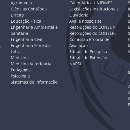
e
Agronomia
Calendários UNIFIMES
S
Ciências Contábeis
Legislações Institucionais
I
Direito
Ouvidoria
E
Educação Física
Avalie nosso site
S
Engenharia Ambiental e
Resoluções do CONSUN
Sanitária
Resoluções do CONSEPE
Engenharia Civil
Comissão Própria de
C
Engenharia Florestal
Avaliação
P
Letras
Editais de Pesquisa
V
Medicina
Editais de Extensão
Medicina Veterinária
NAPSI
Pedagogia
Psicologia
Sistemas de Informação
A
C