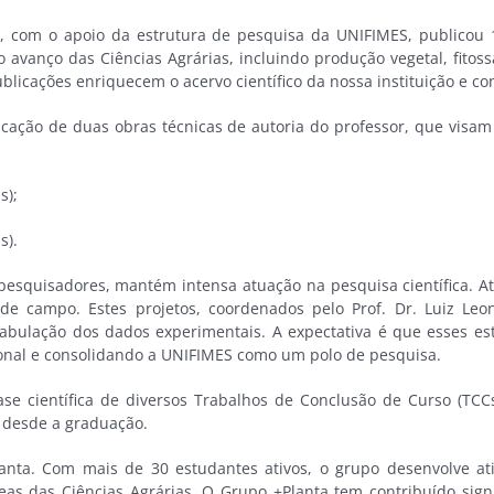
a, com o apoio da estrutura de pesquisa da UNIFIMES, publicou 10
 avanço das Ciências Agrárias, incluindo produção vegetal, fitoss
ublicações enriquecem o acervo científico da nossa instituição e 
cação de duas obras técnicas de autoria do professor, que visam
s);
s).
pesquisadores, mantém intensa atuação na pesquisa científica. 
de campo. Estes projetos, coordenados pelo Prof. Dr. Luiz Leon
tabulação dos dados experimentais. A expectativa é que esses e
cional e consolidando a UNIFIMES como um polo de pesquisa.
se científica de diversos Trabalhos de Conclusão de Curso (TCC
a desde a graduação.
ta. Com mais de 30 estudantes ativos, o grupo desenvolve ativ
 áreas das Ciências Agrárias. O Grupo +Planta tem contribuído sig