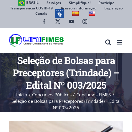
Ir
BRASIL
Serviços
Simplifique!
Participe
Transparência COVID-19
Acesso à informação
Legislação
para
Canais
Abrir 
o
conteúdo
Facebook
X
YouTube
Instagram
Seleção de Bolsas para
Preceptores (Trindade) –
Edital Nº 003/2025
Início
Concursos Públicos
Concursos FIMES
Seleção de Bolsas para Preceptores (Trindade) – Edital
Nº 003/2025
View
Larger