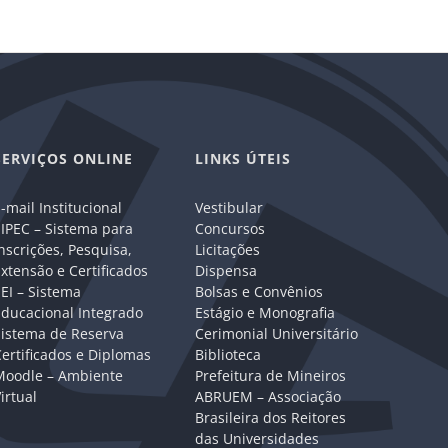
mail
SERVIÇOS ONLINE
LINKS ÚTEIS
-mail Institucional
Vestibular
IPEC – Sistema para
Concursos
nscrições, Pesquisa,
Licitações
xtensão e Certificados
Dispensa
EI – Sistema
Bolsas e Convênios
Educacional Integrado
Estágio e Monografia
Sistema de Reserva
Cerimonial Universitário
ertificados e Diplomas
Biblioteca
Moodle – Ambiente
Prefeitura de Mineiros
irtual
ABRUEM – Associação
Brasileira dos Reitores
das Universidades