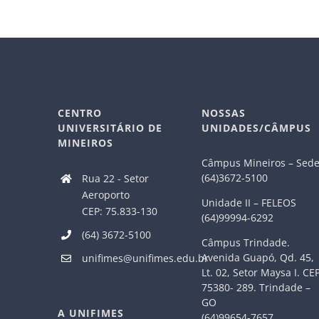
CENTRO
NOSSAS
UNIVERSITÁRIO DE
UNIDADES/CÂMPUS
MINEIROS
Câmpus Mineiros – Sed
(64)3672-5100
Rua 22 - Setor
Aeroporto
Unidade II – FELEOS
CEP: 75.833-130
(64)99994-6292
(64) 3672-5100
Câmpus Trindade.
Avenida Guapó, Qd. 45,
unifimes@unifimes.edu.br
Lt. 02, Setor Maysa I. CE
75380- 289. Trindade –
GO
A UNIFIMES
(64)99654-7657