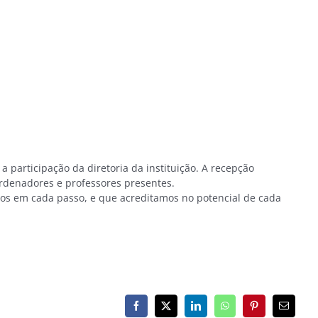
 participação da diretoria da instituição. A recepção
ordenadores e professores presentes.
los em cada passo, e que acreditamos no potencial de cada
Facebook
X
LinkedIn
WhatsApp
Pinterest
E-