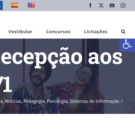
Facebook
X
YouTube
Inst
Vestibular
Concursos
Licitações
Abrir 
Recepção aos
/1
ia
Notícias
Pedagogia
Psicologia
Sistemas de Informação