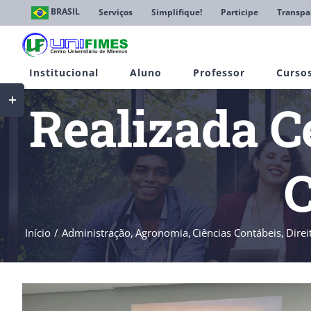
Ir
BRASIL
Serviços
Simplifique!
Participe
Transpa
para
o
conteúdo
Institucional
Aluno
Professor
Curso
Toggle
Realizada C
Sliding
Bar
Area
C
Início
Administração
Agronomia
Ciências Contábeis
Direi
View
Larger