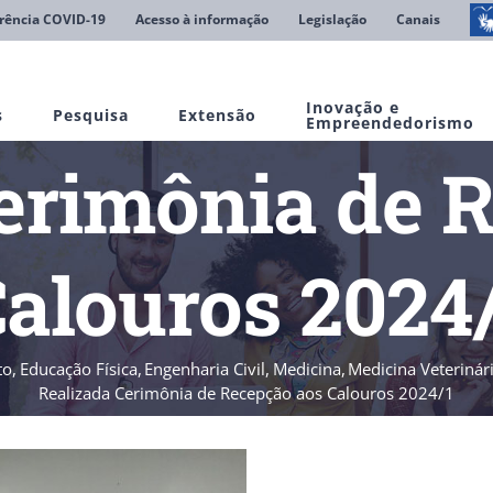
rência COVID-19
Acesso à informação
Legislação
Canais
Inovação e
s
Pesquisa
Extensão
Empreendedorismo
erimônia de 
alouros 2024
to
Educação Física
Engenharia Civil
Medicina
Medicina Veterinár
Realizada Cerimônia de Recepção aos Calouros 2024/1