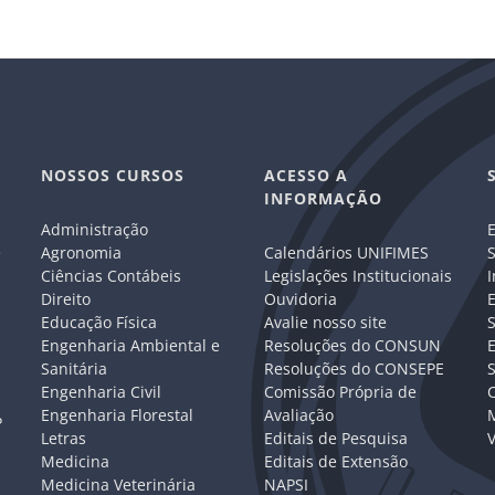
NOSSOS CURSOS
ACESSO A
INFORMAÇÃO
Administração
E
e
Agronomia
Calendários UNIFIMES
S
Ciências Contábeis
Legislações Institucionais
I
Direito
Ouvidoria
E
Educação Física
Avalie nosso site
S
Engenharia Ambiental e
Resoluções do CONSUN
Sanitária
Resoluções do CONSEPE
Engenharia Civil
Comissão Própria de
C
Engenharia Florestal
Avaliação
P
Letras
Editais de Pesquisa
V
Medicina
Editais de Extensão
Medicina Veterinária
NAPSI