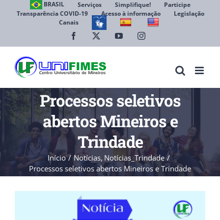
Ir
BRASIL
Serviços
Simplifique!
Participe
Transparência COVID-19
Acesso à informação
Legislação
para
Canais
Abrir 
o
conteúdo
Facebook
X
YouTube
Instagram
Processos seletivos
abertos Mineiros e
Trindade
Início
Notícias
Notícias_Trindade
Processos seletivos abertos Mineiros e Trindade
View
Larger
Image