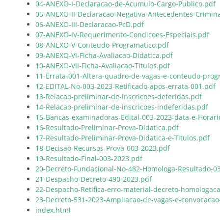
04-ANEXO-I-Declaracao-de-Acumulo-Cargo-Publico.pdf
05-ANEXO-II-Declaracao-Negativa-Antecedentes-Crimina
06-ANEXO-III-Declaracao-PcD.pdf
07-ANEXO-IV-Requerimento-Condicoes-Especiais.pdf
08-ANEXO-V-Conteudo-Programatico.pdf
09-ANEXO-VI-Ficha-Avaliacao-Didatica.pdf
10-ANEXO-VII-Ficha-Avaliacao-Titulos.pdf
11-Errata-001-Altera-quadro-de-vagas-e-conteudo-prog
12-EDITAL-No-003-2023-Retificado-apos-errata-001.pdf
13-Relacao-preliminar-de-inscricoes-deferidas.pdf
14-Relacao-preliminar-de-inscricoes-indeferidas.pdf
15-Bancas-examinadoras-Edital-003-2023-data-e-Horari
16-Resultado-Preliminar-Prova-Didatica.pdf
17-Resultado-Preliminar-Prova-Didatica-e-Titulos.pdf
18-Decisao-Recursos-Prova-003-2023.pdf
19-Resultado-Final-003-2023.pdf
20-Decreto-Fundacional-No-482-Homologa-Resultado-03
21-Despacho-Decreto-490-2023.pdf
22-Despacho-Retifica-erro-material-decreto-homologac
23-Decreto-531-2023-Ampliacao-de-vagas-e-convocacao
index.html