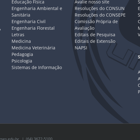
Educação Física
Avalie nosso site
S
Engenharia Ambiental e
Resoluções do CONSUN
Sanitária
Resoluções do CONSEPE
Engenharia Civil
Comissão Própria de
C
Engenharia Florestal
Avaliação
P
Letras
Editais de Pesquisa
V
Medicina
Editais de Extensão
Medicina Veterinária
NAPSI
Pedagogia
Psicologia
Sistemas de Informação
A
C
mes.edu.br
| (64) 3672-5100