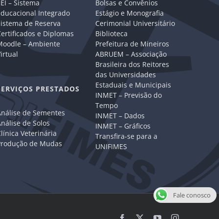
EI – Sistema
Bolsas e Convênios
Educacional Integrado
Estágio e Monografia
Sistema de Reserva
Cerimonial Universitário
ertificados e Diplomas
Biblioteca
Moodle – Ambiente
Prefeitura de Mineiros
irtual
ABRUEM – Associação
Brasileira dos Reitores
das Universidades
Estaduais e Municipais
SERVIÇOS PRESTADOS
INMET – Previsão do
Tempo
Análise de Sementes
INMET – Dados
nálise de Solos
INMET – Gráficos
línica Veterinária
Transfira-se para a
Produção de Mudas
UNIFIMES
Fale conosco
Facebook
X
YouTube
Instagram