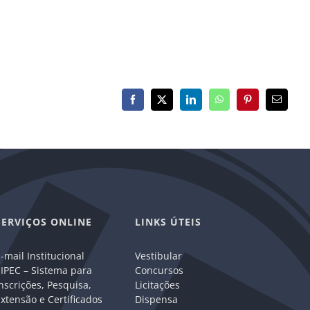
Facebook
X
LinkedIn
WhatsApp
Pinterest
E-
mail
SERVIÇOS ONLINE
LINKS ÚTEIS
-mail Institucional
Vestibular
IPEC – Sistema para
Concursos
nscrições, Pesquisa,
Licitações
xtensão e Certificados
Dispensa