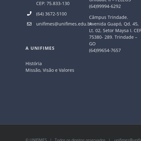
CEP: 75.833-130
(64)99994-6292
(64) 3672-5100
Câmpus Trindade.
Avenida Guapó, Qd. 45,
unifimes@unifimes.edu.br
Lt. 02, Setor Maysa I. CE
75380- 289. Trindade –
GO
A UNIFIMES
(64)99654-7657
História
Missão, Visão e Valores
©
UNIFIMES
| Todos os direitos reservados |
unifimes@unifi