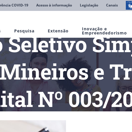
rência COVID-19
Acesso à informação
Legislação
Canais
Inovação e
s
Pesquisa
Extensão
 Seletivo Sim
Empreendedorismo
Mineiros e Tr
ital Nº 003/2
úblicos
Encerrado
Processo Seletivo Simplificado (Campus Mine