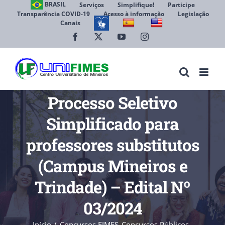
Ir
BRASIL
Serviços
Simplifique!
Participe
Transparência COVID-19
Acesso à informação
Legislação
para
Canais
Abrir 
o
conteúdo
Facebook
X
YouTube
Instagram
Processo Seletivo
Simplificado para
professores substitutos
(Campus Mineiros e
Trindade) – Edital Nº
03/2024
Início
Concursos FIMES
Concursos Públicos