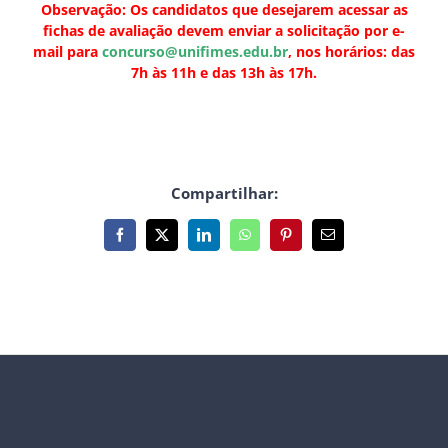
Observação: Os candidatos que desejarem acessar as
fichas de avaliação devem enviar a solicitação por e-
mail para
concurso@unifimes.edu.br
, nos horários: das
7h às 11h e das 13h às 17h.
Compartilhar:
Facebook
X
LinkedIn
WhatsApp
Pinterest
E-
mail