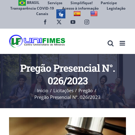
Ir
BRASIL
Serviços
Simplifique!
Participe
Transparência COVID-19
Acesso à informação
Legislação
para
Canais
Abrir 
o
conteúdo
Facebook
X
YouTube
Instagram
Pregão Presencial N°.
026/2023
Início
Licitações
Pregão
Pregão Presencial N°. 026/2023
View
Larger
Image