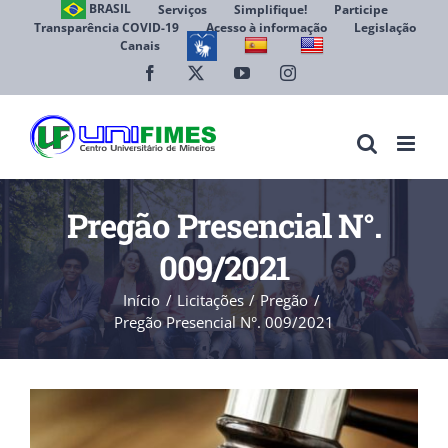
Ir
BRASIL
Serviços
Simplifique!
Participe
Transparência COVID-19
Acesso à informação
Legislação
para
Canais
Abrir 
o
conteúdo
Facebook
X
YouTube
Instagram
Pregão Presencial N°.
009/2021
Início
Licitações
Pregão
Pregão Presencial N°. 009/2021
View
Larger
Image