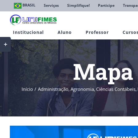
Ir
BRASIL
Serviços
Simplifique!
Participe
Transpa
para
o
conteúdo
Institucional
Aluno
Professor
Curso
Toggle
Sliding
Bar
Area
Mapa 
Início
Administração
Agronomia
Ciências Contábeis
View
Larger