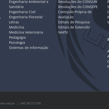
Engenharia Ambiental e
Resoluções do CONSUN
Sanitária
Resoluções do CONSEPE
Engenharia Civil
Comissão Própria de
C
Engenharia Florestal
Avaliação
P
Letras
Editais de Pesquisa
V
Medicina
Editais de Extensão
Medicina Veterinária
NAPSI
Pedagogia
Psicologia
Sistemas de Informação
A
C
mes.edu.br
| (64) 3672-5100