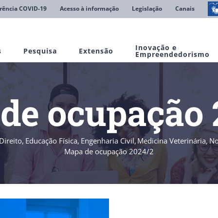
rência COVID-19
Acesso à informação
Legislação
Canais
Inovação e
s
Pesquisa
Extensão
Empreendedorismo
de ocupação 
Direito
Educação Física
Engenharia Civil
Medicina Veterinária
No
Mapa de ocupação 2024/2