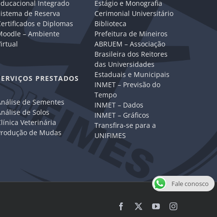
Educacional Integrado
Estágio e Monografia
Sistema de Reserva
Cerimonial Universitário
ertificados e Diplomas
Biblioteca
Moodle – Ambiente
Prefeitura de Mineiros
irtual
ABRUEM – Associação
Brasileira dos Reitores
das Universidades
Estaduais e Municipais
SERVIÇOS PRESTADOS
INMET – Previsão do
Tempo
Análise de Sementes
INMET – Dados
nálise de Solos
INMET – Gráficos
línica Veterinária
Transfira-se para a
Produção de Mudas
UNIFIMES
Fale conosco
Facebook
X
YouTube
Instagram