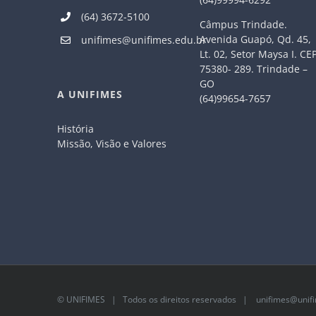
(64) 3672-5100
Câmpus Trindade.
Avenida Guapó, Qd. 45,
unifimes@unifimes.edu.br
Lt. 02, Setor Maysa I. CE
75380- 289. Trindade –
GO
A UNIFIMES
(64)99654-7657
História
Missão, Visão e Valores
©
UNIFIMES
| Todos os direitos reservados |
unifimes@unifi