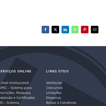
Facebook
X
LinkedIn
WhatsApp
Pinterest
E-
mail
SERVIÇOS ONLINE
LINKS ÚTEIS
-mail Institucional
Vestibular
IPEC – Sistema para
Concursos
nscrições, Pesquisa,
Licitações
xtensão e Certificados
Dispensa
EI – Sistema
Bolsas e Convênios