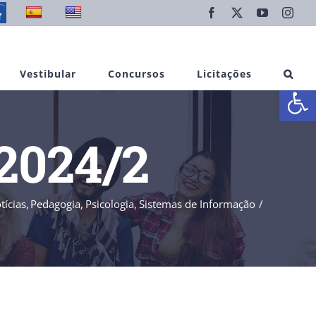
Facebook
X
YouTube
Inst
Vestibular
Concursos
Licitações
Abrir 
2024/2
tícias
Pedagogia
Psicologia
Sistemas de Informação