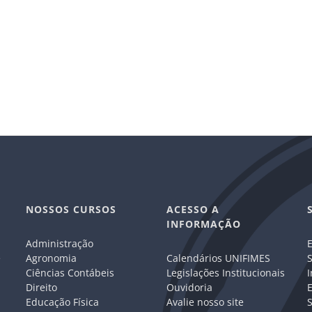
NOSSOS CURSOS
ACESSO A
INFORMAÇÃO
Administração
E
e
Agronomia
Calendários UNIFIMES
S
Ciências Contábeis
Legislações Institucionais
I
Direito
Ouvidoria
E
Educação Física
Avalie nosso site
S