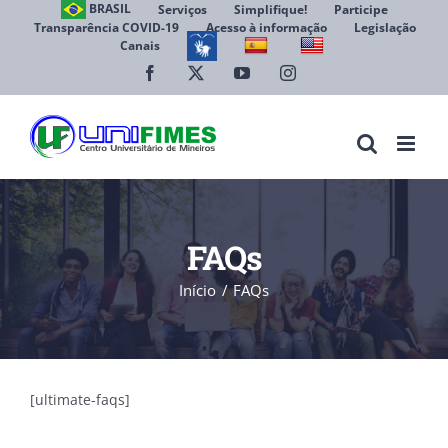
Ir
BRASIL
Serviços
Simplifique!
Participe
Transparência COVID-19
Acesso à informação
Legislação
para
Canais
Abrir 
o
conteúdo
Facebook
X
YouTube
Instagram
FAQs
Início
FAQs
[ultimate-faqs]