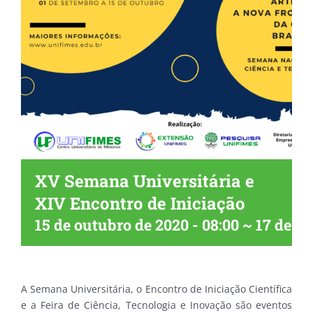
XV Semana Universitária e
XIV Encontro de Iniciação
15 de outubro de 2020 - 08:00
~
17 de ou
A Semana Universitária, o Encontro de Iniciação Científica
e a Feira de Ciência, Tecnologia e Inovação são eventos