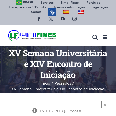
Ir
BRASIL
Serviços
Simplifique!
Participe
Transparência COVID-19
Acesso à informação
Legislação
para
Canais
Abrir 
o
conteúdo
Facebook
X
YouTube
Instagram
XV Semana Universitária
e XIV Encontro de
Iniciação
Início
Passados
XV Semana Universitária e XIV Encontro de Iniciação
×
ESTE EVENTO JÁ PASSOU.