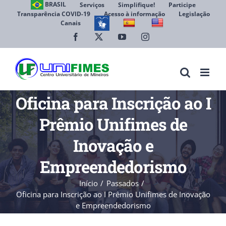
Ir
BRASIL
Serviços
Simplifique!
Participe
Transparência COVID-19
Acesso à informação
Legislação
para
Canais
Abrir 
o
conteúdo
Facebook
X
YouTube
Instagram
Oficina para Inscrição ao I
Prêmio Unifimes de
Inovação e
Empreendedorismo
Início
Passados
Oficina para Inscrição ao I Prêmio Unifimes de Inovação
e Empreendedorismo