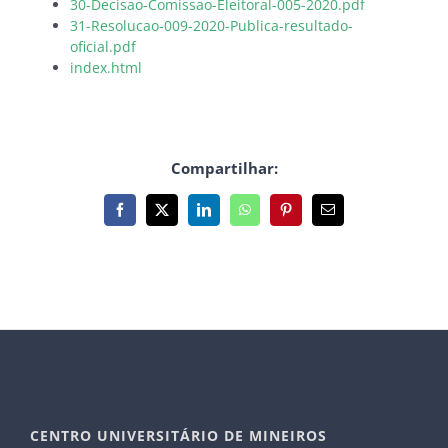
30-Decisao-Comissao-Eleitoral-005-2020.pdf
31-Resolucao-009-2020-Publica-resultado-
oficial.pdf
index.html
Compartilhar:
Facebook
X
LinkedIn
WhatsApp
Pinterest
E-
mail
CENTRO UNIVERSITÁRIO DE MINEIROS