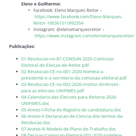
Eleno e Guilherme:
Facebook: Eleno Marques Reitor –
https://www.facebook.com/Eleno-Marques-
Reitor-100361511892354
Instagram: @elenomarquesreitor –
https://www.instagram.com/elenomarquesreitor/
Publicações:
01-Resolucao-no-87-CONSUN-2020-Comissao-
Eleitoral-de-Eleicao-de-Reitor.pdf
02-Resolucao-CE-no-001-2020-Nomeia-a-
presidente-e-o-secretario-da-comissao-eleitoral.pdf
03-Resolucao-CE-no-002-2020-Institui-diretrizes-
para-as-eleicoes-UNIFIMES.pdf
04-Calendario-das-Eleicoes-para-Reitoria-2020-
UNIFIMES.doc
05-Anexo-I-Ficha-de-Registro-de-candidatura.doc
06-Anexo-II-Declaracao-de-Ciencia-dos-termos-da-
Resolucao.doc
07-Anexo-III-Modelo-de-Plano-de-Trabalho.doc
08-Decisao-Comissao-Eleitoral-001-2020-Indefere-