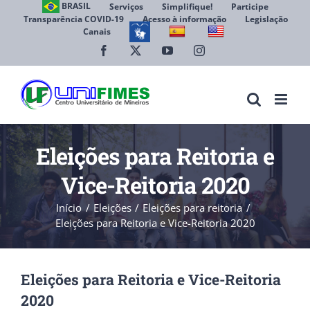
Ir
BRASIL
Serviços
Simplifique!
Participe
Transparência COVID-19
Acesso à informação
Legislação
para
Canais
Abrir 
o
conteúdo
Facebook
X
YouTube
Instagram
Eleições para Reitoria e
Vice-Reitoria 2020
Início
Eleições
Eleições para reitoria
Eleições para Reitoria e Vice-Reitoria 2020
Eleições para Reitoria e Vice-Reitoria
2020