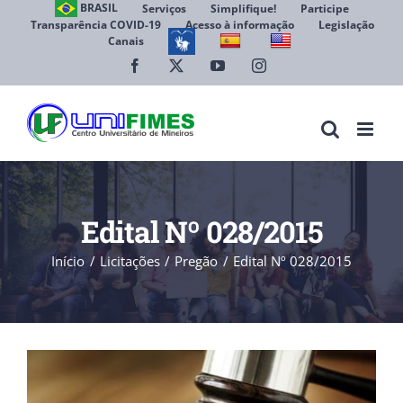
Ir
BRASIL
Serviços
Simplifique!
Participe
Transparência COVID-19
Acesso à informação
Legislação
para
Canais
Abrir 
o
conteúdo
Facebook
X
YouTube
Instagram
Edital Nº 028/2015
Início
Licitações
Pregão
Edital Nº 028/2015
View
Larger
Image