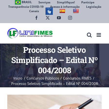
Ir
BRASIL
Serviços
Simplifique!
Participe
Transparência COVID-19
Acesso à informação
Legislação
para
Canais
Abrir 
o
conteúdo
Facebook
X
YouTube
Instagram
Processo Seletivo
Simplificado – Edital Nº
004/2008
Início
Concursos Públicos
Concursos FIMES
Processo Seletivo Simplificado – Edital Nº 004/2008
View
Larger
Image