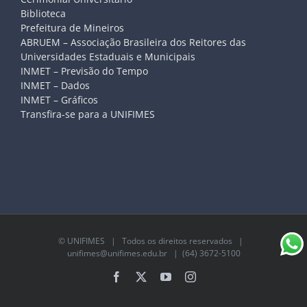
Biblioteca
Prefeitura de Mineiros
ABRUEM – Associação Brasileira dos Reitores das
Universidades Estaduais e Municipais
INMET – Previsão do Tempo
INMET – Dados
INMET – Gráficos
Transfira-se para a UNIFIMES
©
UNIFIMES
| Todos os direitos reservados |
unifimes@unifimes.edu.br
| (64) 3672-5100
Facebook
X
YouTube
Instagram