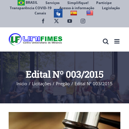
Ir
BRASIL
Serviços
Simplifique!
Participe
Transparência COVID-19
Acesso à informação
Legislação
para
Canais
Abrir 
o
conteúdo
Facebook
X
YouTube
Instagram
Edital Nº 003/2015
Início
Licitações
Pregão
Edital Nº 003/2015
View
Larger
Image