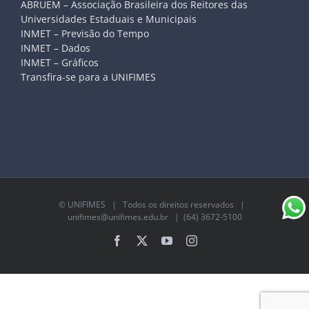
ABRUEM – Associação Brasileira dos Reitores das
Universidades Estaduais e Municipais
INMET – Previsão do Tempo
INMET – Dados
INMET – Gráficos
Transfira-se para a UNIFIMES
©
UNIFIMES
| Todos os direitos reservados |
unifimes@unifimes.edu.br
| (64) 3672-5100
Facebook
X
YouTube
Instagram