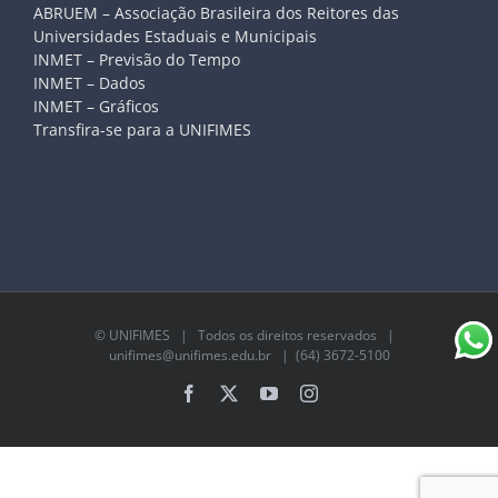
ABRUEM – Associação Brasileira dos Reitores das
Universidades Estaduais e Municipais
INMET – Previsão do Tempo
INMET – Dados
INMET – Gráficos
Transfira-se para a UNIFIMES
©
UNIFIMES
| Todos os direitos reservados |
unifimes@unifimes.edu.br
| (64) 3672-5100
Facebook
X
YouTube
Instagram