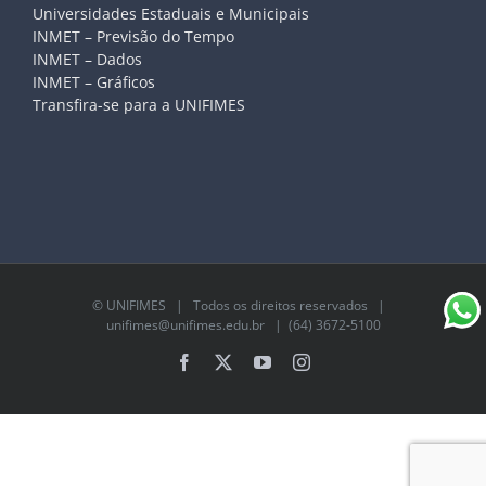
Universidades Estaduais e Municipais
INMET – Previsão do Tempo
INMET – Dados
INMET – Gráficos
Transfira-se para a UNIFIMES
©
UNIFIMES
| Todos os direitos reservados |
unifimes@unifimes.edu.br
| (64) 3672-5100
Facebook
X
YouTube
Instagram