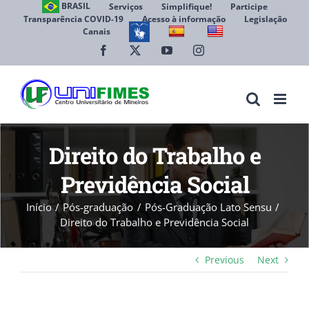
Ir
BRASIL
Serviços
Simplifique!
Participe
Transparência COVID-19
Acesso à informação
Legislação
para
Canais
Abrir 
o
conteúdo
Facebook
X
YouTube
Instagram
Direito do Trabalho e
Previdência Social
Início
Pós-graduação
Pós-Graduação Lato Sensu
Direito do Trabalho e Previdência Social
Previous
Next