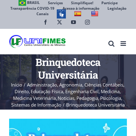
Ir
BRASIL
Serviços
Simplifique!
Participe
Transparência COVID-19
Acesso à informação
Legislação
para
Canais
Abrir 
o
conteúdo
Facebook
X
YouTube
Instagram
Brinquedoteca
Universitária
Início
Administração
Agronomia
Ciências Contábeis
Direito
Educação Física
Engenharia Civil
Medicina
Medicina Veterinária
Notícias
Pedagogia
Psicologia
Sistemas de Informação
Brinquedoteca Universitária
View
Larger
Image