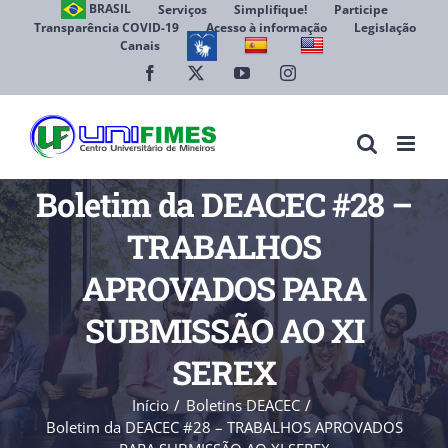
Ir
BRASIL
Serviços
Simplifique!
Participe
Transparência COVID-19
Acesso à informação
Legislação
para
Canais
Abrir 
o
conteúdo
Facebook
X
YouTube
Instagram
Boletim da DEACEC #28 –
TRABALHOS
APROVADOS PARA
SUBMISSÃO AO XI
SEREX
Início
Boletins DEACEC
Boletim da DEACEC #28 – TRABALHOS APROVADOS