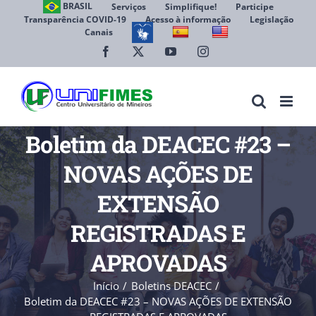
Ir
BRASIL
Serviços
Simplifique!
Participe
Transparência COVID-19
Acesso à informação
Legislação
para
Canais
Abrir 
o
conteúdo
Facebook
X
YouTube
Instagram
Boletim da DEACEC #23 –
NOVAS AÇÕES DE
EXTENSÃO
REGISTRADAS E
APROVADAS
Início
Boletins DEACEC
Boletim da DEACEC #23 – NOVAS AÇÕES DE EXTENSÃO