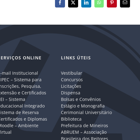
Facebook
X
LinkedIn
WhatsApp
Pinterest
E-
mail
SERVIÇOS ONLINE
LINKS ÚTEIS
-mail Institucional
Vestibular
IPEC – Sistema para
Concursos
nscrições, Pesquisa,
Licitações
xtensão e Certificados
Dispensa
EI – Sistema
Bolsas e Convênios
Educacional Integrado
Estágio e Monografia
Sistema de Reserva
Cerimonial Universitário
ertificados e Diplomas
Biblioteca
Moodle – Ambiente
Prefeitura de Mineiros
irtual
ABRUEM – Associação
Brasileira dos Reitores