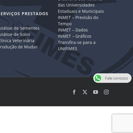
das Universidades
Estaduais e Municipais
SERVIÇOS PRESTADOS
INMET – Previsão do
Tempo
Análise de Sementes
INMET – Dados
nálise de Solos
INMET – Gráficos
línica Veterinária
Transfira-se para a
Produção de Mudas
UNIFIMES
Fale conosco
Facebook
X
YouTube
Instagram