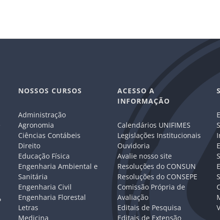
NOSSOS CURSOS
ACESSO A
INFORMAÇÃO
Administração
E
e
Agronomia
Calendários UNIFIMES
S
Ciências Contábeis
Legislações Institucionais
I
Direito
Ouvidoria
E
Educação Física
Avalie nosso site
S
Engenharia Ambiental e
Resoluções do CONSUN
Sanitária
Resoluções do CONSEPE
Engenharia Civil
Comissão Própria de
C
Engenharia Florestal
Avaliação
P
Letras
Editais de Pesquisa
V
Medicina
Editais de Extensão