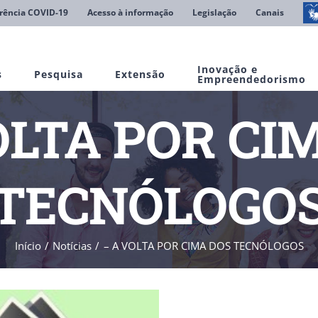
rência COVID-19
Acesso à informação
Legislação
Canais
Inovação e
s
Pesquisa
Extensão
Empreendedorismo
OLTA POR CI
TECNÓLOGO
Início
Notícias
– A VOLTA POR CIMA DOS TECNÓLOGOS