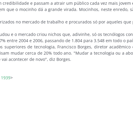
redibilidade e passam a atrair um público cada vez mais jovem e 
 em que o mocinho dá a grande virada. Mocinhos, neste enredo, s
izados no mercado de trabalho e procurados só por aqueles que p
udou e o mercado criou nichos que, adivinhe, só os tecnólogos c
 entre 2004 e 2006, passando de 1.804 para 3.548 em todo o paí
superiores de tecnologia, Francisco Borges, diretor acadêmico 
cisam mudar cerca de 20% todo ano. "Mudar a tecnologia ou a ab
vai acontecer de novo", diz Borges.
=11939
>