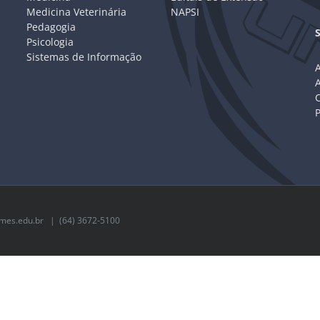
Medicina Veterinária
NAPSI
Pedagogia
Psicologia
Sistemas de Informação
A
C
mes.edu.br
| (64) 3672-5100