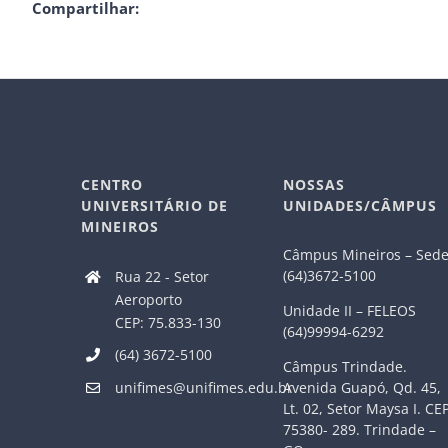
Compartilhar:
CENTRO
NOSSAS
UNIVERSITÁRIO DE
UNIDADES/CÂMPUS
MINEIROS
Câmpus Mineiros – Sed
(64)3672-5100
Rua 22 - Setor
Aeroporto
Unidade II – FELEOS
CEP: 75.833-130
(64)99994-6292
(64) 3672-5100
Câmpus Trindade.
Avenida Guapó, Qd. 45,
unifimes@unifimes.edu.br
Lt. 02, Setor Maysa I. CE
75380- 289. Trindade –