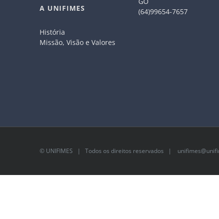
GO
A UNIFIMES
(64)99654-7657
História
Missão, Visão e Valores
©
UNIFIMES
| Todos os direitos reservados |
unifimes@unifi